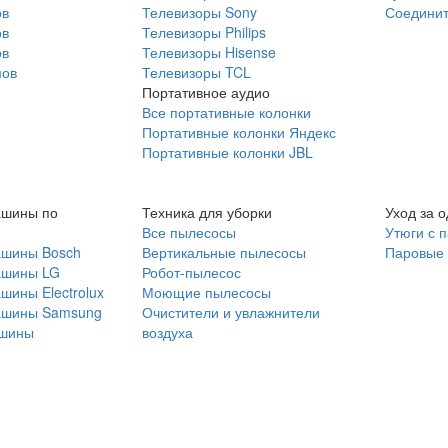
ов
Телевизоры Sony
Соединит
ов
Телевизоры Philips
ов
Телевизоры Hisense
мов
Телевизоры TCL
Портативное аудио
Все портативные колонки
Портативные колонки Яндекс
Портативные колонки JBL
ашины по
Техника для уборки
Уход за 
Все пылесосы
Утюги с 
ашины Bosch
Вертикальные пылесосы
Паровые
ашины LG
Робот-пылесос
шины Electrolux
Моющие пылесосы
ашины Samsung
Очистители и увлажнители
шины
воздуха