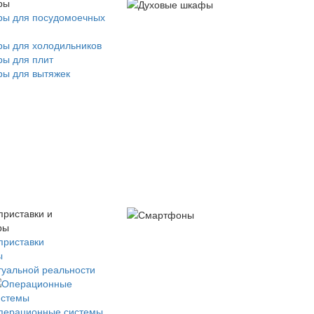
ры
ры для посудомоечных
ры для холодильников
ры для плит
ры для вытяжек
приставки и
ры
приставки
ы
туальной реальности
перационные системы