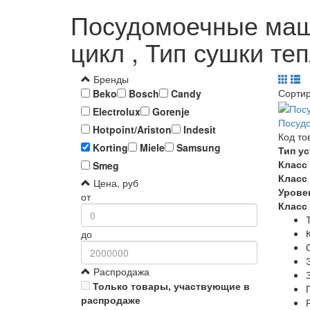
Посудомоечные машин
цикл , Тип сушки те
Бренды
Сорти
Beko
Bosch
Candy
Electrolux
Gorenje
Посудо
Hotpoint/Ariston
Indesit
Код то
Korting
Miele
Samsung
Тип у
Класс
Smeg
Класс
Цена, руб
Урове
от
Класс
до
Распродажа
Только товары, участвующие в
распродаже