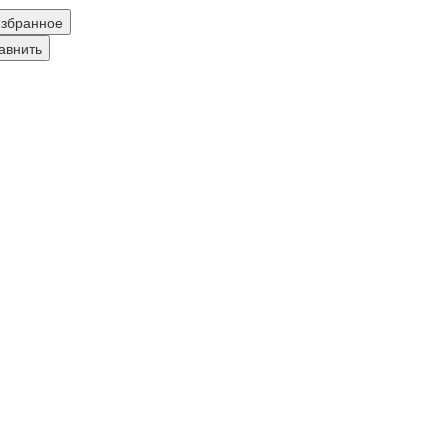
збранное
авнить