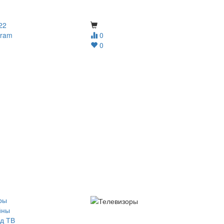
22
gram
0
0
ры
йны
д ТВ