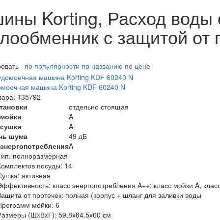
ы Korting, Расход воды о
плообменник с защитой от 
ровать
по популярности
по названию
по цене
моечная машина Korting KDF 60240 N
вара: 135792
становки
отдельно стоящая
 мойки
A
 сушки
A
нь шума
49 дБ
 энергопотребления
A
Тип:
полноразмерная
Комплектов посуды:
14
Сушка:
активная
Эффективность:
класс энергопотребления A++; класс мойки A, клас
Защита от протечек:
полная (корпус + шланг для заливки воды
Программ мойки:
6
Размеры (ШxВxГ):
59.8х84.5х60 см