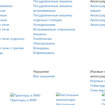
Посудомоечные машины
Аксессуа
еваемые
Посудомоечные машины
Аксессуа
нные
встраиваемые
машин
нные
Посудомоечные машины
Аксессуа
сные
отдельно стоящие
Аксессуа
 печи
Холодильники
Аксессуа
 печи
Встраиваемые стиральные
машины
 печи отдельно
Хлебопечки
Электрогрили
 печи с грилем
Блендеры
ды
Кофемашины
Наушники
Игровые 
ы
Все наушники
аксессуа
Игровые 
Геймпад
Очки вир
Принтеры и МФУ
Настольные
О