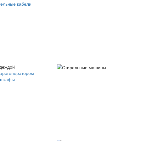
ельные кабели
одеждой
парогенератором
 шкафы