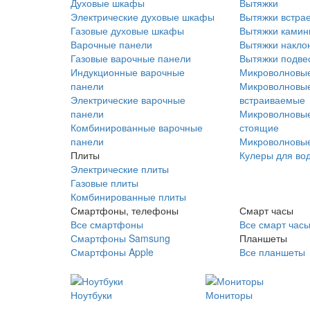
Духовые шкафы
Вытяжки
Электрические духовые шкафы
Вытяжки встра
Газовые духовые шкафы
Вытяжки ками
Варочные панели
Вытяжки накло
Газовые варочные панели
Вытяжки подве
Индукционные варочные
Микроволновые
панели
Микроволновые
Электрические варочные
встраиваемые
панели
Микроволновые
Комбинированные варочные
стоящие
панели
Микроволновые
Плиты
Кулеры для во
Электрические плиты
Газовые плиты
Комбинированные плиты
Смартфоны, телефоны
Смарт часы
Все смартфоны
Все смарт час
Смартфоны Samsung
Планшеты
Смартфоны Apple
Все планшеты
Ноутбуки
Мониторы