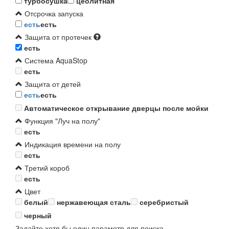
турбосушка
цеолитная
Отсрочка запуска
есть
есть
Защита от протечек
есть
Система AquaStop
есть
Защита от детей
есть
есть
Автоматическое открывание дверцы после мойки
Функция "Луч на полу"
есть
Индикация времени на полу
есть
Третий короб
есть
Цвет
белый
нержавеющая сталь
серебристый
черный
Задайте хотя бы один параметр для поиска