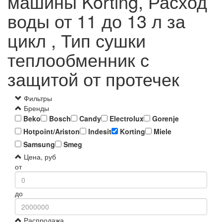
машины Korting, Расход
воды от 11 до 13 л за
цикл , Тип сушки
теплообменник с
защитой от протечек
Фильтры
Бренды
Beko
Bosch
Candy
Electrolux
Gorenje
Hotpoint/Ariston
Indesit
Korting
Miele
Samsung
Smeg
Цена, руб
от
до
Распродажа