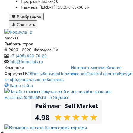
Программ мойки:
6
Размеры (ШxВxГ):
59.8х84.5х60 см
В избранное
Сравнить
Москва
Выбрать город
© 2009 - 2026. Формула TV
+7 (495) 929-70-22
info@formulatv.ru
Компания
Интернет-магазин
Каталог
ФормулаТВ
Обзоры
Карьера
Политика
товаров
Оплата
Гарантия
Кредит
конфиденциальности
Контакты
Карта сайта
Рейтинг
Sell Market
★
★
★
★
★
★
★
★
★
★
4.98