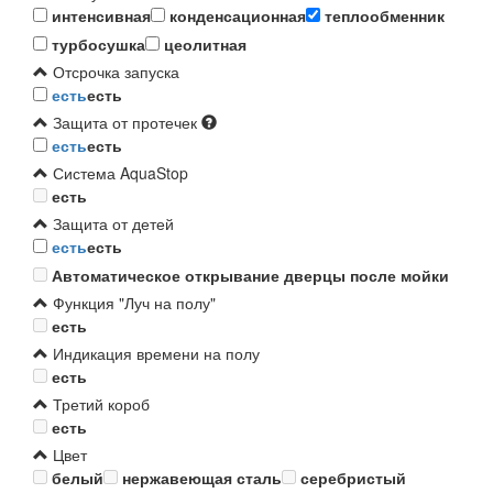
интенсивная
конденсационная
теплообменник
турбосушка
цеолитная
Отсрочка запуска
есть
есть
Защита от протечек
есть
есть
Система AquaStop
есть
Защита от детей
есть
есть
Автоматическое открывание дверцы после мойки
Функция "Луч на полу"
есть
Индикация времени на полу
есть
Третий короб
есть
Цвет
белый
нержавеющая сталь
серебристый