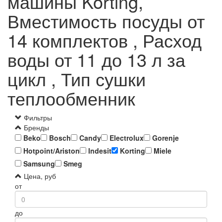
машины Korting,
Вместимость посуды от
14 комплектов , Расход
воды от 11 до 13 л за
цикл , Тип сушки
теплообменник
Фильтры
Бренды
Beko
Bosch
Candy
Electrolux
Gorenje
Hotpoint/Ariston
Indesit
Korting
Miele
Samsung
Smeg
Цена, руб
от
до