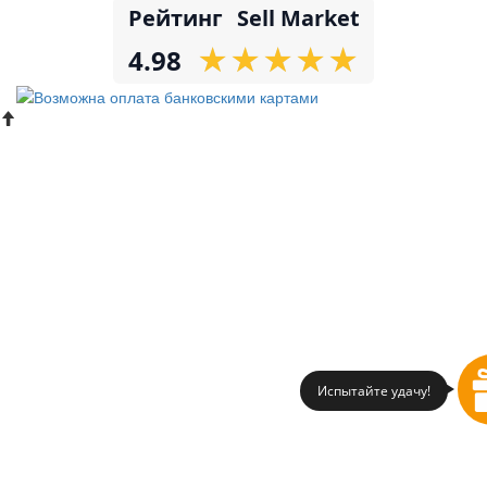
Рейтинг
Sell Market
★
★
★
★
★
★
★
★
★
★
4.98
Испытайте удачу!