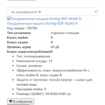
Посудомоечная машина Korting KDF 60240 N
Код товара: 135792
Тип установки
отдельно стоящая
Класс мойки
A
Класс сушки
A
Уровень шума
49 дБ
Класс энергопотребления
A
Тип:
полноразмерная
Комплектов посуды:
14
Сушка:
активная
Эффективность:
класс энергопотребления A++;
класс мойки A, класс сушки A
Защита от протечек:
полная (корпус + шланг для
заливки воды
Программ мойки:
6
Размеры (ШxВxГ):
59.8х84.5х60 см
В избранное