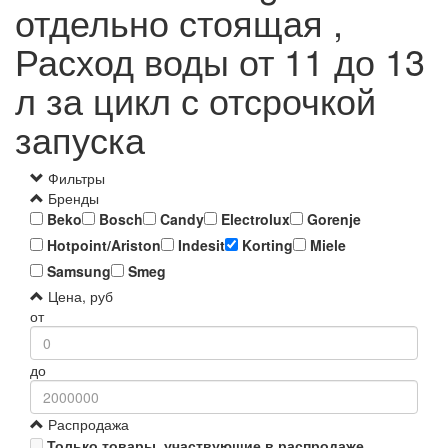
отдельно стоящая ,
Расход воды от 11 до 13
л за цикл с отсрочкой
запуска
Фильтры
Бренды
Beko
Bosch
Candy
Electrolux
Gorenje
Hotpoint/Ariston
Indesit
Korting
Miele
Samsung
Smeg
Цена, руб
от
до
Распродажа
Только товары, участвующие в распродаже