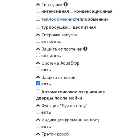
Тип сушки
интенсивная
конденсационная
теплообменник
теплообменник
турбосушка
цеолитная
Отсрочка запуска
есть
есть
Защита от протечек
есть
есть
Система AquaStop
есть
Защита от детей
есть
Автоматическое открывание
дверцы после мойки
Функция "Луч на полу"
есть
Индикация времени на полу
есть
Третий короб