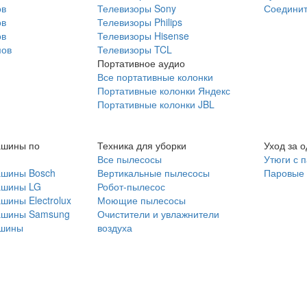
ов
Телевизоры Sony
Соединит
ов
Телевизоры Philips
ов
Телевизоры Hisense
мов
Телевизоры TCL
Портативное аудио
Все портативные колонки
Портативные колонки Яндекс
Портативные колонки JBL
ашины по
Техника для уборки
Уход за 
Все пылесосы
Утюги с 
ашины Bosch
Вертикальные пылесосы
Паровые
ашины LG
Робот-пылесос
шины Electrolux
Моющие пылесосы
ашины Samsung
Очистители и увлажнители
шины
воздуха