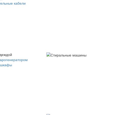
ельные кабели
одеждой
парогенератором
 шкафы