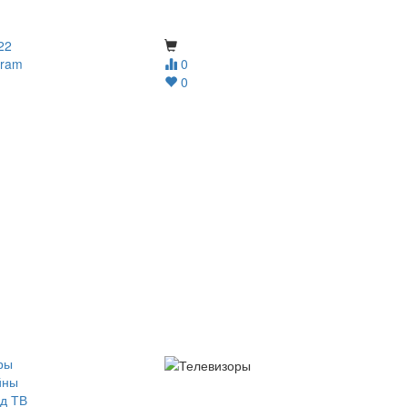
22
gram
0
0
ры
йны
д ТВ