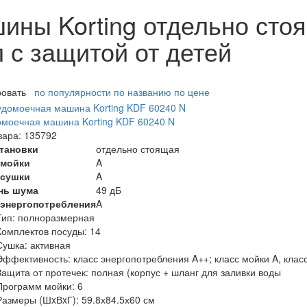
ны Korting отдельно стоя
л с защитой от детей
ровать
по популярности
по названию
по цене
моечная машина Korting KDF 60240 N
вара: 135792
становки
отдельно стоящая
 мойки
A
 сушки
A
нь шума
49 дБ
 энергопотребления
A
Тип:
полноразмерная
Комплектов посуды:
14
Сушка:
активная
Эффективность:
класс энергопотребления A++; класс мойки A, клас
Защита от протечек:
полная (корпус + шланг для заливки воды
Программ мойки:
6
Размеры (ШxВxГ):
59.8х84.5х60 см