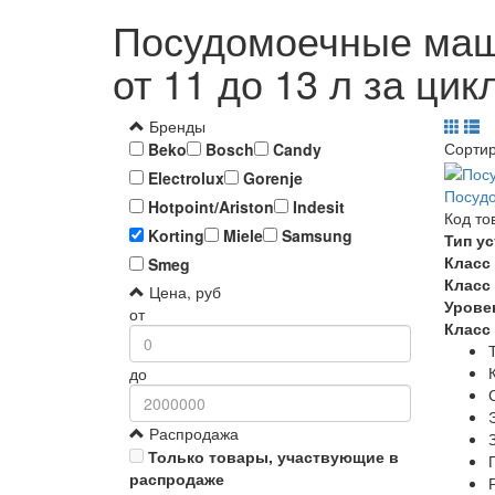
Посудомоечные маши
от 11 до 13 л за цик
Бренды
Сорти
Beko
Bosch
Candy
Electrolux
Gorenje
Посудо
Hotpoint/Ariston
Indesit
Код то
Korting
Miele
Samsung
Тип у
Класс
Smeg
Класс
Цена, руб
Урове
от
Класс
до
Распродажа
Только товары, участвующие в
распродаже