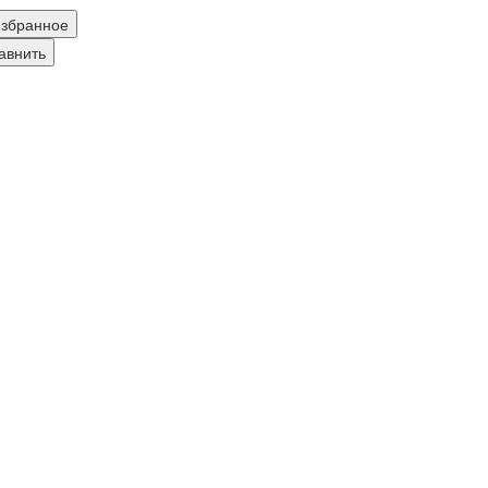
збранное
авнить