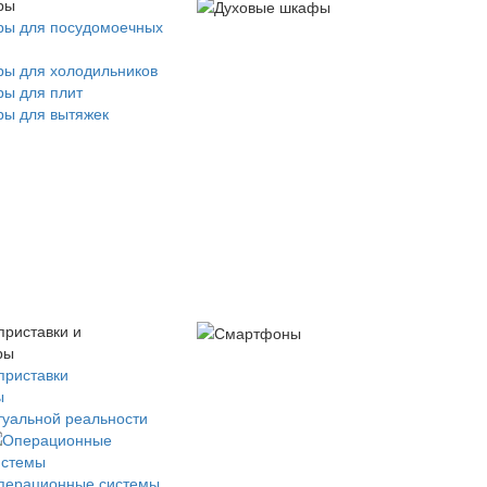
ры
ры для посудомоечных
ры для холодильников
ры для плит
ры для вытяжек
приставки и
ры
приставки
ы
туальной реальности
перационные системы