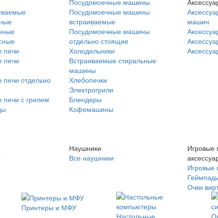
Посудомоечные машины
Аксессуа
еваемые
Посудомоечные машины
Аксессуа
нные
встраиваемые
машин
нные
Посудомоечные машины
Аксессуа
сные
отдельно стоящие
Аксессуа
 печи
Холодильники
Аксессуа
 печи
Встраиваемые стиральные
машины
 печи отдельно
Хлебопечки
Электрогрили
 печи с грилем
Блендеры
ды
Кофемашины
Наушники
Игровые 
ы
Все наушники
аксессуа
Игровые 
Геймпад
Очки вир
Принтеры и МФУ
Настольные
О