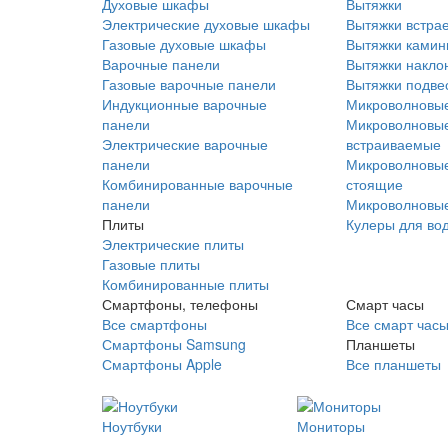
Духовые шкафы
Вытяжки
Электрические духовые шкафы
Вытяжки встра
Газовые духовые шкафы
Вытяжки ками
Варочные панели
Вытяжки накло
Газовые варочные панели
Вытяжки подве
Индукционные варочные
Микроволновые
панели
Микроволновые
Электрические варочные
встраиваемые
панели
Микроволновые
Комбинированные варочные
стоящие
панели
Микроволновые
Плиты
Кулеры для во
Электрические плиты
Газовые плиты
Комбинированные плиты
Смартфоны, телефоны
Смарт часы
Все смартфоны
Все смарт час
Смартфоны Samsung
Планшеты
Смартфоны Apple
Все планшеты
Ноутбуки
Мониторы