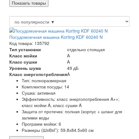
Посудомоечная машина Korting KDF 60240 N
Код товара: 135792
Тип установки
отдельно стоящая
Класс мойки
A
Класс сушки
A
Уровень шума
49 дБ
Класс энергопотребления
A
Тип:
полноразмерная
Комплектов посуды:
14
Сушка:
активная
Эффективность:
класс энергопотребления A++;
класс мойки A, класс сушки A
Защита от протечек:
полная (корпус + шланг для
заливки воды
Программ мойки:
6
Размеры (ШxВxГ):
59.8х84.5х60 см