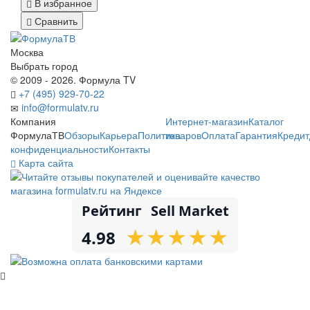
В избранное
Сравнить
Москва
Выбрать город
© 2009 - 2026. Формула TV
+7 (495) 929-70-22
info@formulatv.ru
Компания
Интернет-магазин
Каталог
ФормулаТВ
Обзоры
Карьера
Политика
товаров
Оплата
Гарантия
Кредит
конфиденциальности
Контакты
Карта сайта
Рейтинг
Sell Market
★
★
★
★
★
★
★
★
★
★
4.98