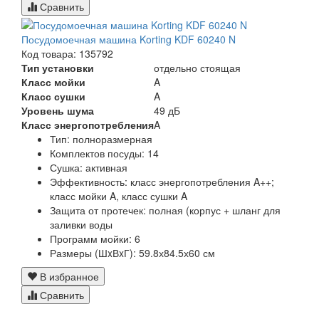
Сравнить
Посудомоечная машина Korting KDF 60240 N
Код товара: 135792
Тип установки
отдельно стоящая
Класс мойки
A
Класс сушки
A
Уровень шума
49 дБ
Класс энергопотребления
A
Тип:
полноразмерная
Комплектов посуды:
14
Сушка:
активная
Эффективность:
класс энергопотребления A++;
класс мойки A, класс сушки A
Защита от протечек:
полная (корпус + шланг для
заливки воды
Программ мойки:
6
Размеры (ШxВxГ):
59.8х84.5х60 см
В избранное
Сравнить