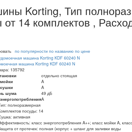
ны Korting, Тип полноразм
от 14 комплектов , Расход
ровать
по популярности
по названию
по цене
моечная машина Korting KDF 60240 N
вара: 135792
становки
отдельно стоящая
 мойки
A
 сушки
A
нь шума
49 дБ
 энергопотребления
A
Тип:
полноразмерная
Комплектов посуды:
14
Сушка:
активная
Эффективность:
класс энергопотребления A++; класс мойки A, клас
Защита от протечек:
полная (корпус + шланг для заливки воды