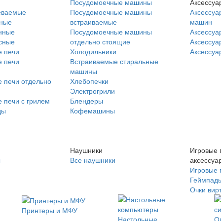
Посудомоечные машины
Аксессуа
еваемые
Посудомоечные машины
Аксессуа
нные
встраиваемые
машин
нные
Посудомоечные машины
Аксессуа
сные
отдельно стоящие
Аксессуа
 печи
Холодильники
Аксессуа
 печи
Встраиваемые стиральные
машины
 печи отдельно
Хлебопечки
Электрогрили
 печи с грилем
Блендеры
ды
Кофемашины
Наушники
Игровые 
ы
Все наушники
аксессуа
Игровые 
Геймпад
Очки вир
Принтеры и МФУ
Настольные
О