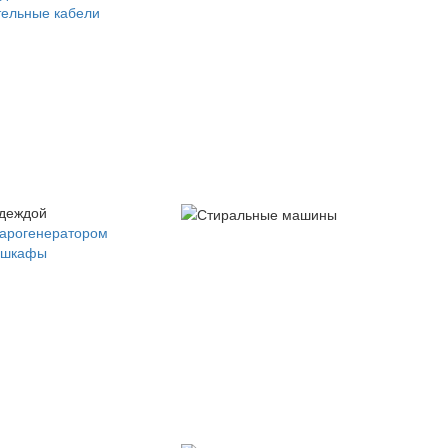
ельные кабели
одеждой
парогенератором
 шкафы