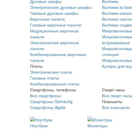
Духовые шкафы
Вытяжки
Электрические духовые шкафы
Вытяжки встра
Газовые духовые шкафы
Вытяжки ками
Варочные панели
Вытяжки накло
Газовые варочные панели
Вытяжки подве
Индукционные варочные
Микроволновые
панели
Микроволновые
Электрические варочные
встраиваемые
панели
Микроволновые
Комбинированные варочные
стоящие
панели
Микроволновые
Плиты
Кулеры для во
Электрические плиты
Газовые плиты
Комбинированные плиты
Смартфоны, телефоны
Смарт часы
Все смартфоны
Все смарт час
Смартфоны Samsung
Планшеты
Смартфоны Apple
Все планшеты
Ноутбуки
Мониторы