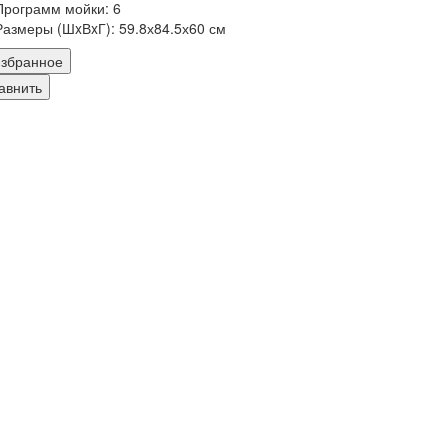
Программ мойки:
6
Размеры (ШxВxГ):
59.8х84.5х60 см
збранное
авнить