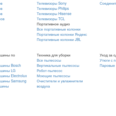
ов
Телевизоры Sony
Соединит
ов
Телевизоры Philips
ов
Телевизоры Hisense
мов
Телевизоры TCL
Портативное аудио
Все портативные колонки
Портативные колонки Яндекс
Портативные колонки JBL
ашины по
Техника для уборки
Уход за 
Все пылесосы
Утюги с 
ашины Bosch
Вертикальные пылесосы
Паровые
ашины LG
Робот-пылесос
шины Electrolux
Моющие пылесосы
ашины Samsung
Очистители и увлажнители
шины
воздуха