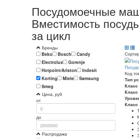
Посудомоечные маши
Вместимость посуды 
за цикл
Бренды
Сорти
Beko
Bosch
Candy
Electrolux
Gorenje
Посудо
Hotpoint/Ariston
Indesit
Код то
Korting
Miele
Samsung
Тип у
Класс
Smeg
Класс
Цена, руб
Урове
от
Класс
до
Распродажа