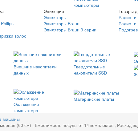
компьютеры
ка
Эпиляция
Товары д
Эпиляторы
Радио- и
Philips
Эпиляторы Braun
Радио- и
Эпиляторы Braun 9 серии
Подогрев
трижки волос
О
Внешние накопители
Твердотельные
данных
накопители SSD
Ж
Материнские платы
Охлаждение
компьютера
е машины
рная (60 см) , Вместимость посуды от 14 комплектов , Расход вод