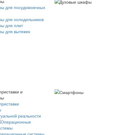
ры
ры для посудомоечных
ры для холодильников
ры для плит
ры для вытяжек
приставки и
ры
приставки
ы
туальной реальности
перационные системы