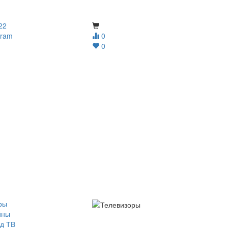
22
gram
0
0
ры
йны
д ТВ