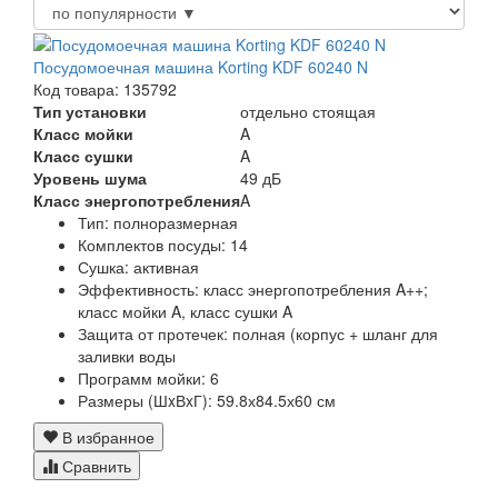
Посудомоечная машина Korting KDF 60240 N
Код товара: 135792
Тип установки
отдельно стоящая
Класс мойки
A
Класс сушки
A
Уровень шума
49 дБ
Класс энергопотребления
A
Тип:
полноразмерная
Комплектов посуды:
14
Сушка:
активная
Эффективность:
класс энергопотребления A++;
класс мойки A, класс сушки A
Защита от протечек:
полная (корпус + шланг для
заливки воды
Программ мойки:
6
Размеры (ШxВxГ):
59.8х84.5х60 см
В избранное
Сравнить