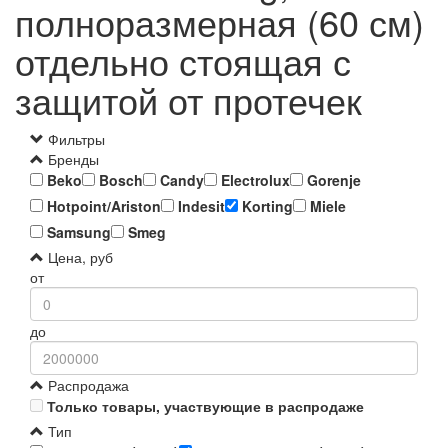
полноразмерная (60 см)
отдельно стоящая с
защитой от протечек
Фильтры
Бренды
Beko
Bosch
Candy
Electrolux
Gorenje
Hotpoint/Ariston
Indesit
Korting
Miele
Samsung
Smeg
Цена, руб
от
до
Распродажа
Только товары, участвующие в распродаже
Тип