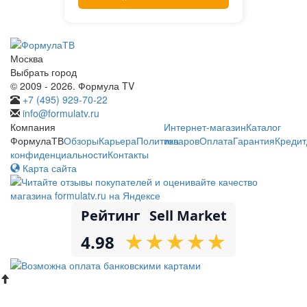
Москва
Выбрать город
© 2009 - 2026. Формула TV
+7 (495) 929-70-22
info@formulatv.ru
Компания
Интернет-магазин
Каталог
ФормулаТВ
Обзоры
Карьера
Политика
товаров
Оплата
Гарантия
Кредит
конфиденциальности
Контакты
Карта сайта
Рейтинг
Sell Market
★
★
★
★
★
★
★
★
★
★
4.98