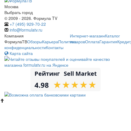
Москва
Выбрать город
© 2009 - 2026. Формула TV
+7 (495) 929-70-22
info@formulatv.ru
Компания
Интернет-магазин
Каталог
ФормулаТВ
Обзоры
Карьера
Политика
товаров
Оплата
Гарантия
Кредит
конфиденциальности
Контакты
Карта сайта
Рейтинг
Sell Market
★
★
★
★
★
★
★
★
★
★
4.98