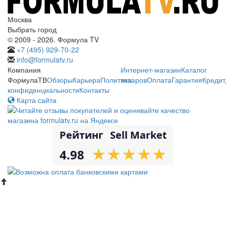
Москва
Выбрать город
© 2009 - 2026. Формула TV
+7 (495) 929-70-22
info@formulatv.ru
Компания
Интернет-магазин
Каталог
ФормулаТВ
Обзоры
Карьера
Политика
товаров
Оплата
Гарантия
Кредит
конфиденциальности
Контакты
Карта сайта
Рейтинг
Sell Market
★
★
★
★
★
★
★
★
★
★
4.98