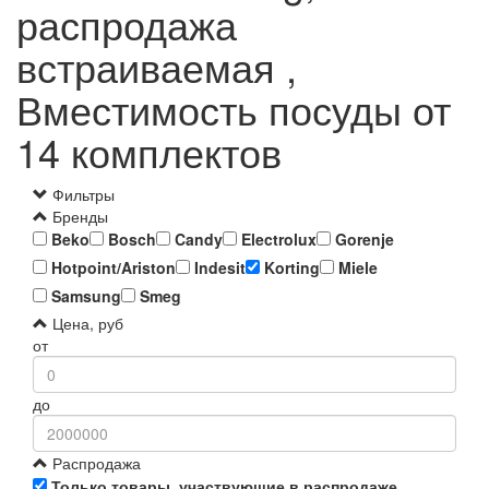
распродажа
встраиваемая ,
Вместимость посуды от
14 комплектов
Фильтры
Бренды
Beko
Bosch
Candy
Electrolux
Gorenje
Hotpoint/Ariston
Indesit
Korting
Miele
Samsung
Smeg
Цена, руб
от
до
Распродажа
Только товары, участвующие в распродаже