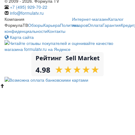
© 2009 - 2026. Формула TV
+7 (495) 929-70-22
info@formulatv.ru
Компания
Интернет-магазин
Каталог
ФормулаТВ
Обзоры
Карьера
Политика
товаров
Оплата
Гарантия
Кредит
конфиденциальности
Контакты
Карта сайта
Рейтинг
Sell Market
★
★
★
★
★
★
★
★
★
★
4.98