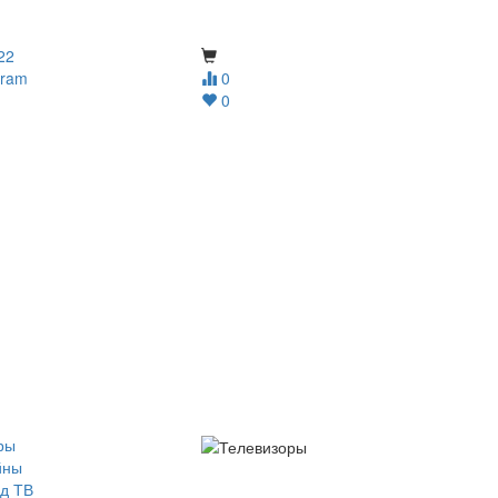
22
gram
0
0
ры
йны
д ТВ