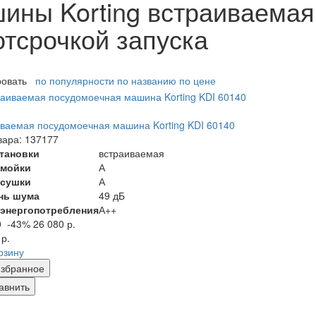
ны Korting встраиваемая 
отсрочкой запуска
ровать
по популярности
по названию
по цене
ваемая посудомоечная машина Korting KDI 60140
вара: 137177
становки
встраиваемая
 мойки
А
 сушки
А
нь шума
49 дБ
 энергопотребления
А++
0
-43%
26 080 р.
 р.
рзину
збранное
авнить