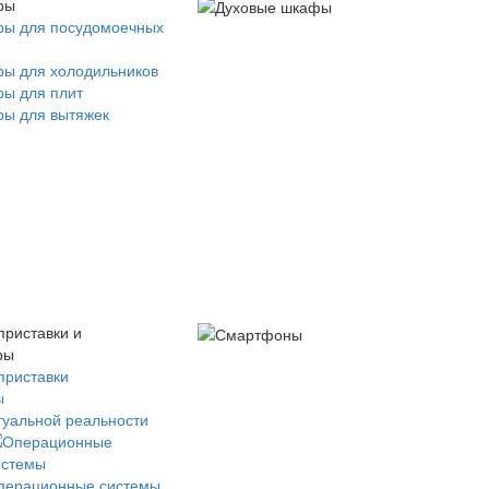
ры
ры для посудомоечных
ры для холодильников
ры для плит
ры для вытяжек
приставки и
ры
приставки
ы
туальной реальности
перационные системы