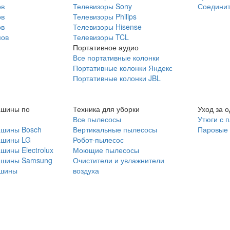
ов
Телевизоры Sony
Соединит
ов
Телевизоры Philips
ов
Телевизоры Hisense
мов
Телевизоры TCL
Портативное аудио
Все портативные колонки
Портативные колонки Яндекс
Портативные колонки JBL
ашины по
Техника для уборки
Уход за 
Все пылесосы
Утюги с 
ашины Bosch
Вертикальные пылесосы
Паровые
ашины LG
Робот-пылесос
шины Electrolux
Моющие пылесосы
ашины Samsung
Очистители и увлажнители
шины
воздуха