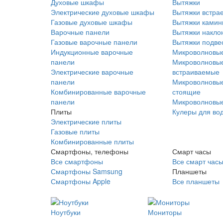
Духовые шкафы
Вытяжки
Электрические духовые шкафы
Вытяжки встра
Газовые духовые шкафы
Вытяжки ками
Варочные панели
Вытяжки накло
Газовые варочные панели
Вытяжки подве
Индукционные варочные
Микроволновые
панели
Микроволновые
Электрические варочные
встраиваемые
панели
Микроволновые
Комбинированные варочные
стоящие
панели
Микроволновые
Плиты
Кулеры для во
Электрические плиты
Газовые плиты
Комбинированные плиты
Смартфоны, телефоны
Смарт часы
Все смартфоны
Все смарт час
Смартфоны Samsung
Планшеты
Смартфоны Apple
Все планшеты
Ноутбуки
Мониторы