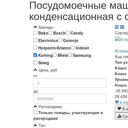
Посудомоечные маши
конденсационная с 
Бренды
Сорти
Beko
Bosch
Candy
Electrolux
Gorenje
Hotpoint/Ariston
Indesit
Встраи
Korting
Miele
Samsung
Код то
Тип у
Smeg
Класс
Цена, руб
Класс
от
Урове
Класс
45 99
до
29 636
в ко
Распродажа
В и
Только товары, участвующие в
Ср
распродаже
Тип