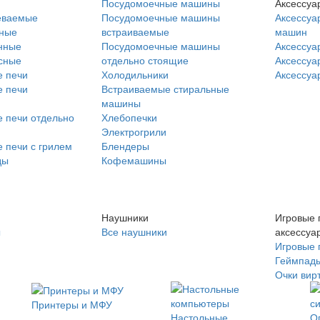
Посудомоечные машины
Аксессуа
еваемые
Посудомоечные машины
Аксессуа
нные
встраиваемые
машин
нные
Посудомоечные машины
Аксессуа
сные
отдельно стоящие
Аксессуа
 печи
Холодильники
Аксессуа
 печи
Встраиваемые стиральные
машины
 печи отдельно
Хлебопечки
Электрогрили
 печи с грилем
Блендеры
ды
Кофемашины
Наушники
Игровые 
ы
Все наушники
аксессуа
Игровые 
Геймпад
Очки вир
Принтеры и МФУ
Настольные
О