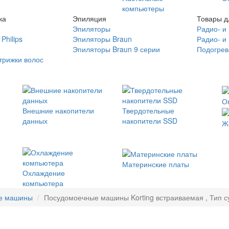
компьютеры
ка
Эпиляция
Товары д
Эпиляторы
Радио- и
Philips
Эпиляторы Braun
Радио- и
Эпиляторы Braun 9 серии
Подогрев
трижки волос
О
Внешние накопители
Твердотельные
данных
накопители SSD
Ж
Материнские платы
Охлаждение
компьютера
е машины
Посудомоечные машины Korting встраиваемая , Тип с