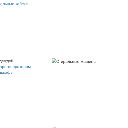
ельные кабели
одеждой
парогенератором
 шкафы