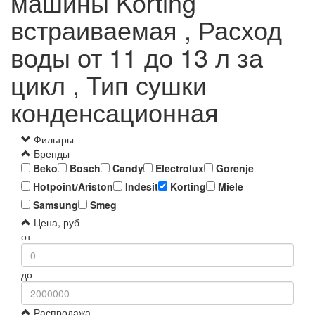
машины Korting
встраиваемая , Расход
воды от 11 до 13 л за
цикл , Тип сушки
конденсационная
Фильтры
Бренды
Beko
Bosch
Candy
Electrolux
Gorenje
Hotpoint/Ariston
Indesit
Korting
Miele
Samsung
Smeg
Цена, руб
от
до
Распродажа