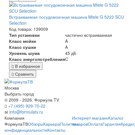
Встраиваемая посудомоечная машина Miele G 5222 SCU
Selection
Код товара: 139009
Тип установки
частично встраиваемая
Класс мойки
A
Класс сушки
A
Уровень шума
45 дБ
Класс энергопотребления
C
В избранное
Сравнить
Москва
Выбрать город
© 2009 - 2026. Формула TV
+7 (495) 929-70-22
info@formulatv.ru
Компания
Интернет-магазин
Каталог
ФормулаТВ
Обзоры
Карьера
Политика
товаров
Оплата
Гарантия
Кредит
конфиденциальности
Контакты