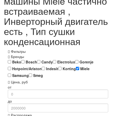
машины Miele частично
встраиваемая ,
Инверторный двигатель
есть , Тип сушки
конденсационная
Фильтры
Бренды
Beko
Bosch
Candy
Electrolux
Gorenje
Hotpoint/Ariston
Indesit
Korting
Miele
Samsung
Smeg
Цена, руб
от
до
Распродажа