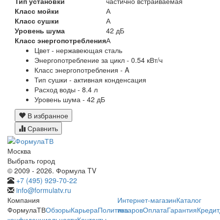
Тип установки
частично встраиваемая
Класс мойки
А
Класс сушки
А
Уровень шума
42 дБ
Класс энергопотребления
А
Цвет - нержавеющая сталь
Энергопотребление за цикл - 0.54 кВт/ч
Класс энергопотребления - A
Тип сушки - активная конденсация
Расход воды - 8.4 л
Уровень шума - 42 дБ
В избранное
Сравнить
Москва
Выбрать город
© 2009 - 2026. Формула TV
+7 (495) 929-70-22
info@formulatv.ru
Компания
Интернет-магазин
Каталог
ФормулаТВ
Обзоры
Карьера
Политика
товаров
Оплата
Гарантия
Кредит
конфиденциальности
Контакты