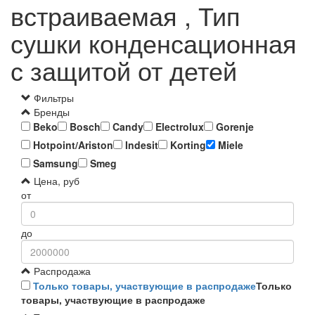
встраиваемая , Тип
сушки конденсационная
с защитой от детей
Фильтры
Бренды
Beko
Bosch
Candy
Electrolux
Gorenje
Hotpoint/Ariston
Indesit
Korting
Miele
Samsung
Smeg
Цена, руб
от
до
Распродажа
Только товары, участвующие в распродаже
Только
товары, участвующие в распродаже