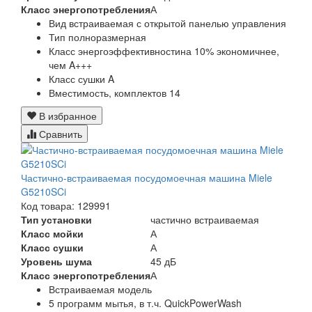
Класс энергопотребления
А
Вид
встраиваемая с открытой панелью управления
Тип
полноразмерная
Класс энергоэффективности
на 10% экономичнее,
чем A+++
Класс сушки
A
Вместимость, комплектов
14
В избранное
Сравнить
Частично-встраиваемая посудомоечная машина Miele
G5210SCi
Код товара: 129991
Тип установки
частично встраиваемая
Класс мойки
А
Класс сушки
А
Уровень шума
45 дБ
Класс энергопотребления
А
Встраиваемая модель
5 программ мытья, в т.ч. QuickPowerWash