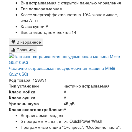
Вид
встраиваемая с открытой панелью управления
Тип
полноразмерная
Класс энергоэффективности
на 10% экономичнее,
чем A+++
Класс сушки
A
Вместимость, комплектов
14
В избранное
Сравнить
Частично-встраиваемая посудомоечная машина Miele
G5210SCi
Код товара: 129991
Тип установки
частично встраиваемая
Класс мойки
А
Класс сушки
А
Уровень шума
45 дБ
Класс энергопотребления
А
Встраиваемая модель
5 программ мытья, в т.ч. QuickPowerWash
Программные опции "Экспресс", "Особенно чисто",