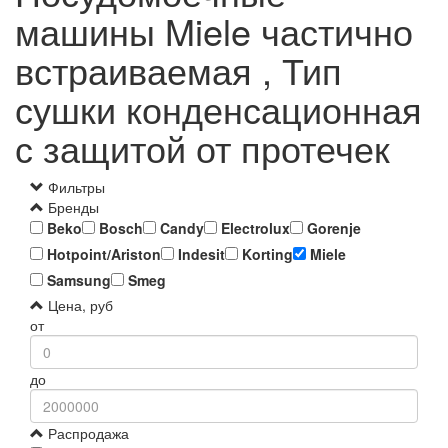
машины Miele частично
встраиваемая , Тип
сушки конденсационная
с защитой от протечек
Фильтры
Бренды
Beko
Bosch
Candy
Electrolux
Gorenje
Hotpoint/Ariston
Indesit
Korting
Miele
Samsung
Smeg
Цена, руб
от
до
Распродажа