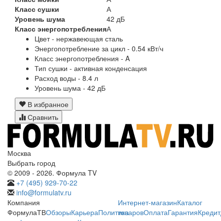
Класс сушки
А
Уровень шума
42 дБ
Класс энергопотребления
А
Цвет - нержавеющая сталь
Энергопотребление за цикл - 0.54 кВт/ч
Класс энергопотребления - A
Тип сушки - активная конденсация
Расход воды - 8.4 л
Уровень шума - 42 дБ
В избранное
Сравнить
Москва
Выбрать город
© 2009 - 2026. Формула TV
+7 (495) 929-70-22
info@formulatv.ru
Компания
Интернет-магазин
Каталог
ФормулаТВ
Обзоры
Карьера
Политика
товаров
Оплата
Гарантия
Кредит