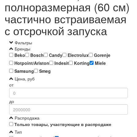
полноразмерная (60 см)
частично встраиваемая
с отсрочкой запуска
Фильтры
Бренды
Beko
Bosch
Candy
Electrolux
Gorenje
Hotpoint/Ariston
Indesit
Korting
Miele
Samsung
Smeg
Цена, руб
от
до
Распродажа
Только товары, участвующие в распродаже
Тип