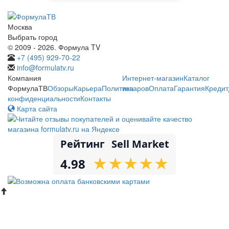
Москва
Выбрать город
© 2009 - 2026. Формула TV
+7 (495) 929-70-22
info@formulatv.ru
Компания
Интернет-магазин
Каталог
ФормулаТВ
Обзоры
Карьера
Политика
товаров
Оплата
Гарантия
Кредит
конфиденциальности
Контакты
Карта сайта
Рейтинг
Sell Market
★
★
★
★
★
★
★
★
★
★
4.98