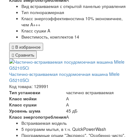
Класс энергопотребления
А
Вид
встраиваемая с открытой панелью управления
Тип
полноразмерная
Класс энергоэффективности
на 10% экономичнее,
чем A+++
Класс сушки
A
Вместимость, комплектов
14
В избранное
Сравнить
Частично-встраиваемая посудомоечная машина Miele
G5210SCi
Код товара: 129991
Тип установки
частично встраиваемая
Класс мойки
А
Класс сушки
А
Уровень шума
45 дБ
Класс энергопотребления
А
Встраиваемая модель
5 программ мытья, в т.ч. QuickPowerWash
Программные опции "Экспресс", "Особенно чисто",