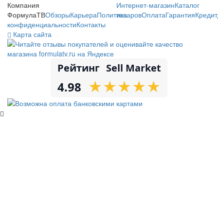
Компания
Интернет-магазин
Каталог
ФормулаТВ
Обзоры
Карьера
Политика
товаров
Оплата
Гарантия
Кредит
конфиденциальности
Контакты
Карта сайта
Рейтинг
Sell Market
★
★
★
★
★
★
★
★
★
★
4.98