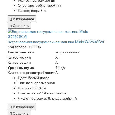
Кол-во программ:8 шт
Энергопотребление:A+++
Расход воды:8 л
В избранное
Сравнить
Встраиваемая посудомоечная машина Miele G7250SCVi
Код товара: 129996
Тип установки
встраиваемая
Класс мойки
A
Класс сушки
A
Уровень шума
44 дБ
Класс энергопотребления
A
Цвет:
белый лотос
Тип:
полноразмерная
Ширина:
59.8 см
Вместимость:
14 комплектов
Число программ:
8, класс мойки: A
В избранное
Сравнить