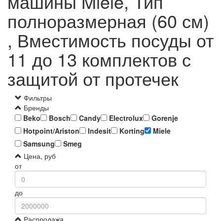
машины Miele, Тип
полноразмерная (60 см)
, Вместимость посуды от
11 до 13 комплектов с
защитой от протечек
Фильтры
Бренды
Beko
Bosch
Candy
Electrolux
Gorenje
Hotpoint/Ariston
Indesit
Korting
Miele
Samsung
Smeg
Цена, руб
от
до
Распродажа