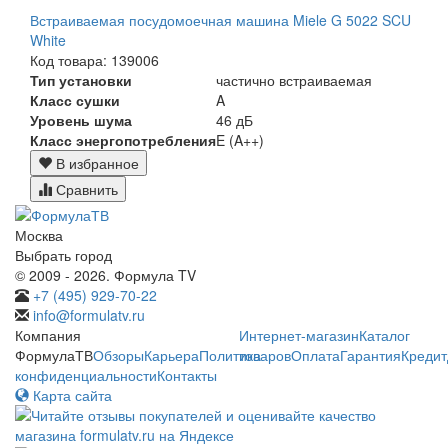
Встраиваемая посудомоечная машина Miele G 5022 SCU
White
Код товара: 139006
Тип установки
частично встраиваемая
Класс сушки
A
Уровень шума
46 дБ
Класс энергопотребления
E (A++)
В избранное
Сравнить
Москва
Выбрать город
© 2009 - 2026. Формула TV
+7 (495) 929-70-22
info@formulatv.ru
Компания
Интернет-магазин
Каталог
ФормулаТВ
Обзоры
Карьера
Политика
товаров
Оплата
Гарантия
Кредит
конфиденциальности
Контакты
Карта сайта