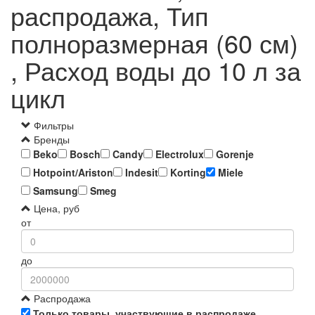
распродажа, Тип
полноразмерная (60 см)
, Расход воды до 10 л за
цикл
Фильтры
Бренды
Beko
Bosch
Candy
Electrolux
Gorenje
Hotpoint/Ariston
Indesit
Korting
Miele
Samsung
Smeg
Цена, руб
от
до
Распродажа
Только товары, участвующие в распродаже