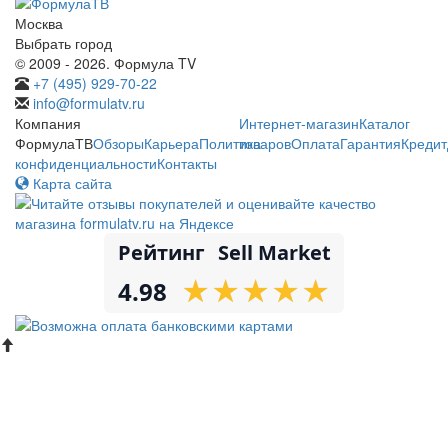
Москва
Выбрать город
© 2009 - 2026. Формула TV
+7 (495) 929-70-22
info@formulatv.ru
Компания
Интернет-магазин
Каталог
ФормулаТВ
Обзоры
Карьера
Политика
товаров
Оплата
Гарантия
Кредит
конфиденциальности
Контакты
Карта сайта
Рейтинг
Sell Market
★
★
★
★
★
★
★
★
★
★
4.98