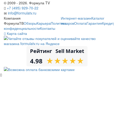
© 2009 - 2026. Формула TV
+7 (495) 929-70-22
info@formulatv.ru
Компания
Интернет-магазин
Каталог
ФормулаТВ
Обзоры
Карьера
Политика
товаров
Оплата
Гарантия
Кредит
конфиденциальности
Контакты
Карта сайта
Рейтинг
Sell Market
★
★
★
★
★
★
★
★
★
★
4.98