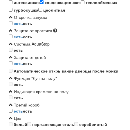
интенсивная
конденсационная
теплообменник
турбосушка
цеолитная
Отсрочка запуска
есть
есть
Защита от протечек
есть
есть
Система AquaStop
есть
Защита от детей
есть
есть
Автоматическое открывание дверцы после мойки
Функция "Луч на полу"
есть
Индикация времени на полу
есть
Третий короб
есть
есть
Цвет
белый
нержавеющая сталь
серебристый