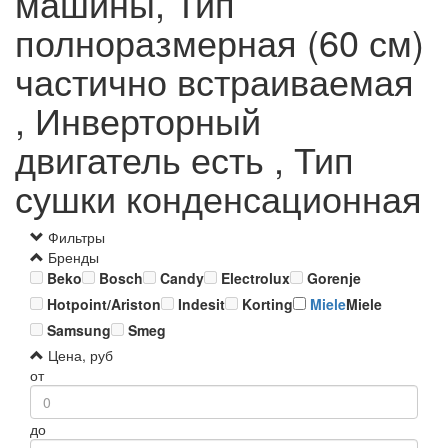
машины, Тип
полноразмерная (60 см)
частично встраиваемая
, Инверторный
двигатель есть , Тип
сушки конденсационная
Фильтры
Бренды
Beko
Bosch
Candy
Electrolux
Gorenje
Hotpoint/Ariston
Indesit
Korting
Miele
Miele
Samsung
Smeg
Цена, руб
от
до