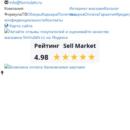
info@formulatv.ru
Компания
Интернет-магазин
Каталог
ФормулаТВ
Обзоры
Карьера
Политика
товаров
Оплата
Гарантия
Кредит
конфиденциальности
Контакты
Карта сайта
Рейтинг
Sell Market
★
★
★
★
★
★
★
★
★
★
4.98