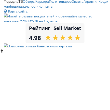
ФормулаТВ
Обзоры
Карьера
Политика
товаров
Оплата
Гарантия
Кредит
конфиденциальности
Контакты
Карта сайта
Рейтинг
Sell Market
★
★
★
★
★
★
★
★
★
★
4.98