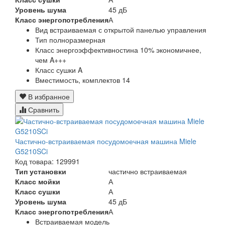
Уровень шума
45 дБ
Класс энергопотребления
А
Вид
встраиваемая с открытой панелью управления
Тип
полноразмерная
Класс энергоэффективности
на 10% экономичнее,
чем A+++
Класс сушки
A
Вместимость, комплектов
14
В избранное
Сравнить
Частично-встраиваемая посудомоечная машина Miele
G5210SCi
Код товара: 129991
Тип установки
частично встраиваемая
Класс мойки
А
Класс сушки
А
Уровень шума
45 дБ
Класс энергопотребления
А
Встраиваемая модель