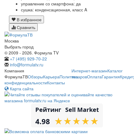
управление со смартфона: да
сушка: конденсационная, класс A
В избранное
Сравнить
Москва
Выбрать город
© 2009 - 2026. Формула TV
+7 (495) 929-70-22
info@formulatv.ru
Компания
Интернет-магазин
Каталог
ФормулаТВ
Обзоры
Карьера
Политика
товаров
Оплата
Гарантия
Кредит
конфиденциальности
Контакты
Карта сайта
Рейтинг
Sell Market
★
★
★
★
★
★
★
★
★
★
4.98