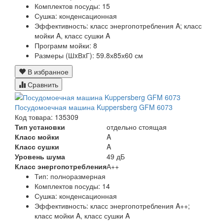
Комплектов посуды:
15
Сушка:
конденсационная
Эффективность:
класс энергопотребления A; класс
мойки A, класс сушки A
Программ мойки:
8
Размеры (ШxВxГ):
59.8х85х60 см
В избранное
Сравнить
Посудомоечная машина Kuppersberg GFM 6073
Код товара: 135309
Тип установки
отдельно стоящая
Класс мойки
A
Класс сушки
A
Уровень шума
49 дБ
Класс энергопотребления
А++
Тип:
полноразмерная
Комплектов посуды:
14
Сушка:
конденсационная
Эффективность:
класс энергопотребления A++;
класс мойки A, класс сушки A