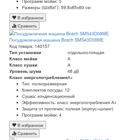
Программ мойки:
5
Размеры (ШxВxГ):
59,8х85х60 см
В избранное
Сравнить
Посудомоечная машина Bosch SMS43D08ME
Код товара: 140157
Тип установки
отдельностоящая
Класс мойки
А
Класс сушки
А
Уровень шума
48 дБ
Класс энергопотребления
А+
Тип: полноразмерная
Комплектов посуды: 12
Сушка: конденсационный
Эффективность: класс энергопотребления А+
Защита от протечек: полная (корпус+шланг)
Программ мойки: 4
В избранное
Сравнить