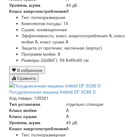
Уровень шума
44 дБ
Класс энергопотребления
A
Тип:
полноразмерная
Комплектов посуды:
15
Сушка:
конвекционная
Эффективность:
класс энергопотребления A; класс
мойки A, класс сушки A
Защита от протечек:
частичная (корпус)
Программ мойки:
8
Размеры (ШxВxГ):
59.8х85х60 см
В избранное
Сравнить
Посудомоечная машина Indesit DF 5C85 D
Код товара: 135321
Тип установки
отдельно стоящая
Класс мойки
A
Класс сушки
A
Уровень шума
45 дБ
Класс энергопотребления
A
Тип:
полноразмерная