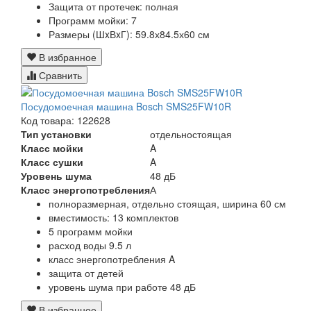
Защита от протечек:
полная
Программ мойки:
7
Размеры (ШxВxГ):
59.8х84.5х60 см
В избранное
Сравнить
Посудомоечная машина Bosch SMS25FW10R
Код товара: 122628
Тип установки
отдельностоящая
Класс мойки
A
Класс сушки
A
Уровень шума
48 дБ
Класс энергопотребления
А
полноразмерная, отдельно стоящая, ширина 60 см
вместимость: 13 комплектов
5 программ мойки
расход воды 9.5 л
класс энергопотребления A
защита от детей
уровень шума при работе 48 дБ
В избранное