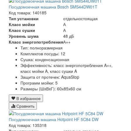
Посудомоечная машина Bosch SMS44DW01T
Код товара: 140185
Тип установки
отдельностоящая
Класс мойки
А
Класс сушки
А
Уровень шума
48 дБ
Класс энергопотребления
А++
Тип:
полноразмерная
Комплектов посуды:
12
Сушка:
конденсационная
Эффективность:
класс энергопотребления A++,
класс мойки A, класс сушки A
Защита от протечек:
AquaStop
Программ мойки: 5
Размеры (ШxВxГ):
60х85х60 см
В избранное
Сравнить
Посудомоечная машина Hotpoint HF 5C84 DW
Код товара: 135318
Тип установки
отдельно стоящая