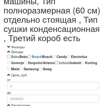
машины, Тип
полноразмерная (60 см)
отдельно стоящая , Тип
сушки конденсационная
, Третий короб есть
Фильтры
Бренды
Beko
Beko
Bosch
Bosch
Candy
Electrolux
Gorenje
Hotpoint/Ariston
Indesit
Indesit
Korting
Miele
Samsung
Smeg
Цена, руб
от
до
Распродажа