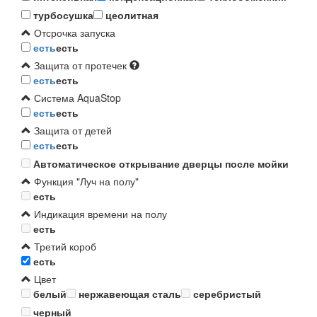
турбосушка
цеолитная
Отсрочка запуска
есть
есть
Защита от протечек
есть
есть
Система AquaStop
есть
есть
Защита от детей
есть
есть
Автоматическое открывание дверцы после мойки
Функция "Луч на полу"
есть
Индикация времени на полу
есть
Третий короб
есть
Цвет
белый
нержавеющая сталь
серебристый
черный