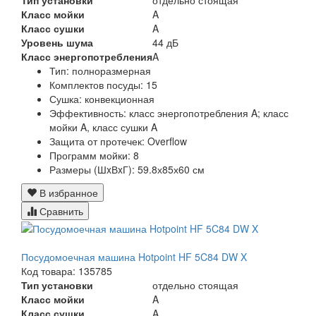
Класс мойки
A
Класс сушки
A
Уровень шума
44 дБ
Класс энергопотребления
A
Тип:
полноразмерная
Комплектов посуды:
15
Сушка:
конвекционная
Эффективность:
класс энергопотребления A; класс
мойки A, класс сушки A
Защита от протечек:
Overflow
Программ мойки:
8
Размеры (ШxВxГ):
59.8х85х60 см
В избранное
Сравнить
Посудомоечная машина Hotpoint HF 5C84 DW X
Код товара: 135785
Тип установки
отдельно стоящая
Класс мойки
A
Класс сушки
A