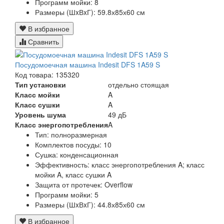
Программ мойки:
8
Размеры (ШxВxГ):
59.8х85х60 см
В избранное
Сравнить
Посудомоечная машина Indesit DFS 1A59 S
Код товара: 135320
Тип установки
отдельно стоящая
Класс мойки
A
Класс сушки
A
Уровень шума
49 дБ
Класс энергопотребления
A
Тип:
полноразмерная
Комплектов посуды:
10
Сушка:
конденсационная
Эффективность:
класс энергопотребления A; класс
мойки A, класс сушки A
Защита от протечек:
Overflow
Программ мойки:
5
Размеры (ШxВxГ):
44.8х85х60 см
В избранное