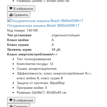
Размеры (ШxВxГ):
60х84.5х60 см
В избранное
Сравнить
Посудомоечная машина Bosch SMS44DW01T
Код товара: 140185
Тип установки
отдельностоящая
Класс мойки
А
Класс сушки
А
Уровень шума
48 дБ
Класс энергопотребления
А++
Тип:
полноразмерная
Комплектов посуды:
12
Сушка:
конденсационная
Эффективность:
класс энергопотребления A++,
класс мойки A, класс сушки A
Защита от протечек:
AquaStop
Программ мойки: 5
Размеры (ШxВxГ):
60х85х60 см
В избранное
Сравнить