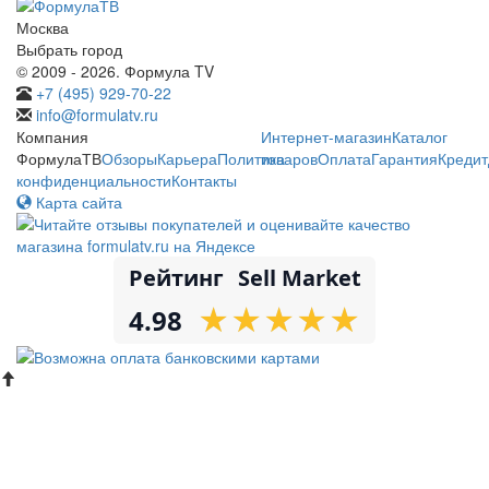
Москва
Выбрать город
© 2009 - 2026. Формула TV
+7 (495) 929-70-22
info@formulatv.ru
Компания
Интернет-магазин
Каталог
ФормулаТВ
Обзоры
Карьера
Политика
товаров
Оплата
Гарантия
Кредит
конфиденциальности
Контакты
Карта сайта
Рейтинг
Sell Market
★
★
★
★
★
★
★
★
★
★
4.98