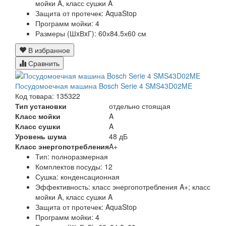
мойки A, класс сушки A
Защита от протечек:
AquaStop
Программ мойки: 4
Размеры (ШxВxГ):
60х84.5х60 см
В избранное
Сравнить
Посудомоечная машина Bosch Serie 4 SMS43D02ME
Код товара: 135322
Тип установки
отдельно стоящая
Класс мойки
A
Класс сушки
A
Уровень шума
48 дБ
Класс энергопотребления
A+
Тип:
полноразмерная
Комплектов посуды:
12
Сушка:
конденсационная
Эффективность:
класс энергопотребления A+; класс
мойки A, класс сушки A
Защита от протечек:
AquaStop
Программ мойки:
4