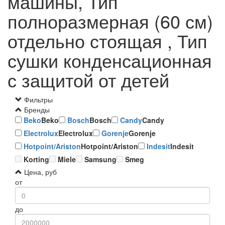
машины, Тип
полноразмерная (60 см)
отдельно стоящая , Тип
сушки конденсационная
с защитой от детей
Фильтры
Бренды
Beko
Beko
Bosch
Bosch
Candy
Candy
Electrolux
Electrolux
Gorenje
Gorenje
Hotpoint/Ariston
Hotpoint/Ariston
Indesit
Indesit
Korting
Miele
Samsung
Smeg
Цена, руб
от
до