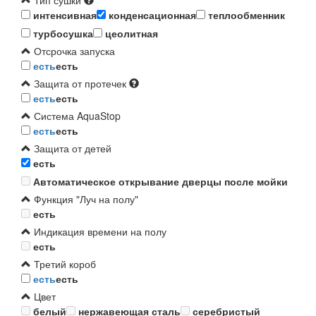
Тип сушки
интенсивная
конденсационная
теплообменник
турбосушка
цеолитная
Отсрочка запуска
есть
есть
Защита от протечек
есть
есть
Система AquaStop
есть
есть
Защита от детей
есть
Автоматическое открывание дверцы после мойки
Функция "Луч на полу"
есть
Индикация времени на полу
есть
Третий короб
есть
есть
Цвет
белый
нержавеющая сталь
серебристый