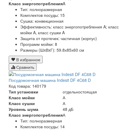
Класс энергопотребления
A
Тип:
полноразмерная
Комплектов посуды:
15
Сушка:
конвекционная
Эффективность:
класс энергопотребления A; класс
мойки A, класс сушки A
Защита от протечек:
частичная (корпус)
Программ мойки:
8
Размеры (ШxВxГ):
59.8х85х60 см
В избранное
Сравнить
Посудомоечная машина Indesit DF 4C68 D
Код товара: 140179
Тип установки
отдельностоящая
Класс мойки
А
Класс сушки
А
Уровень шума
48 дБ
Класс энергопотребления
А
Тип:
полноразмерная
Комплектов посуды:
14