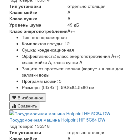
Тип установки
отдельно стоящая
Класс мойки
A
Класс сушки
A
Уровень шума
49 дБ
Класс энергопотребления
A++
Тип:
полноразмерная
Комплектов посуды:
12
Сушка:
конденсационная
Эффективность:
класс энергопотребления A++;
класс мойки A, класс сушки A
Защита от протечек:
полная (корпус + шланг для
заливки воды
Программ мойки:
5
Размеры (ШxВxГ):
59.8х84.5х60 см
В избранное
Сравнить
Посудомоечная машина Hotpoint HF 5C84 DW
Код товара: 135318
Тип установки
отдельно стоящая
Класс мойки
A