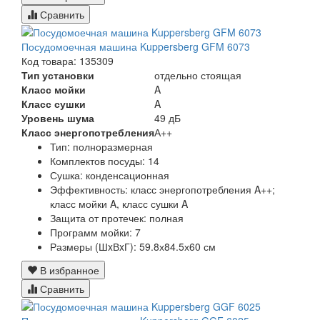
Сравнить
Посудомоечная машина Kuppersberg GFM 6073
Код товара: 135309
Тип установки
отдельно стоящая
Класс мойки
A
Класс сушки
A
Уровень шума
49 дБ
Класс энергопотребления
А++
Тип:
полноразмерная
Комплектов посуды:
14
Сушка:
конденсационная
Эффективность:
класс энергопотребления A++;
класс мойки A, класс сушки A
Защита от протечек:
полная
Программ мойки:
7
Размеры (ШxВxГ):
59.8х84.5х60 см
В избранное
Сравнить