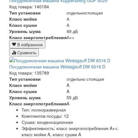
Посудомоечная машина Kuppersberg GGF 6025
Код товара: 140184
Тип установки
отдельностоящая
Класс мойки
А
Класс сушки
А
Уровень шума
49 дБ
Класс энергопотребления
А++
В избранное
Сравнить
Посудомоечная машина Weissgauff DW 6016 D
Код товара: 135789
Тип установки
отдельно стоящая
Класс мойки
A
Класс сушки
A
Уровень шума
55 дБ
Класс энергопотребления
A
Тип:
полноразмерная
Комплектов посуды:
12
Сушка:
конденсационная
Эффективность:
класс энергопотребления A++;
класс мойки A, класс сушки A