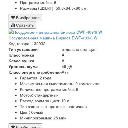
Программ мойки:
6
Размеры (ШxВxГ):
59.8х84.5х60 см
В избранное
Сравнить
Посудомоечная машина Бирюса DWF-409/6 W
Код товара: 132932
Тип установки
отдельно стоящая
Класс мойки
A
Класс сушки
A
Уровень шума
49 дБ
Класс энергопотребления
A++
Гарантия:
2 года
Максимальная вместимость:
9 комплектов
Количество программ мойки:
6
Мотор:
стандартный
Расход воды за цикл:
10 л
Тип защиты от протечек:
частичная
Цвет:
белый
Минипрограмма:
25 мин
В избранное