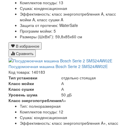
Комплектов посуды:
13
Сушка:
конденсационная
Эффективность:
класс энергопотребления A, класс
мойки A, класс сушки A
Защита от протечек:
WaterSafe
Программ мойки:
5
Размеры (ШxВxГ):
59,8х85х60 см
В избранное
Сравнить
Посудомоечная машина Bosch Serie 2 SMS24AW02E
Код товара: 140183
Тип установки
отдельно стоящая
Класс мойки
А
Класс сушки
А
Уровень шума
50 дБ
Класс энергопотребления
А+
Тип:
полноразмерная
Комплектов посуды:
12
Сушка:
конденсационная
Эффективность:
класс энергопотребления A+, класс