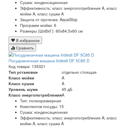
Сушка:
конденсационная
Эффективность:
класс энергопотребления A, класс
мойки A, класс сушки A
Защита от протечек:
AquaStop
Программ мойки: 6
Размеры (ШxВxГ):
60х84.5х60 см
В избранное
Сравнить
Посудомоечная машина Indesit DF 5C85 D
Код товара: 135321
Тип установки
отдельно стоящая
Класс мойки
A
Класс сушки
A
Уровень шума
45 дБ
Класс энергопотребления
A
Тип:
полноразмерная
Комплектов посуды:
15
Сушка:
конденсационная
Эффективность:
класс энергопотребления A; класс
мойки A, класс сушки A