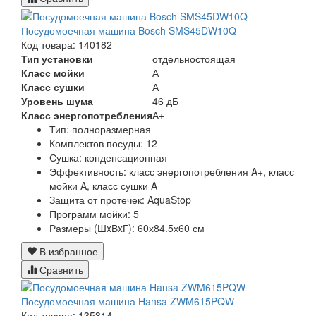
Посудомоечная машина Bosch SMS45DW10Q
Код товара: 140182
Тип установки
отдельностоящая
Класс мойки
А
Класс сушки
А
Уровень шума
46 дБ
Класс энергопотребления
А+
Тип:
полноразмерная
Комплектов посуды:
12
Сушка:
конденсационная
Эффективность:
класс энергопотребления A+, класс
мойки A, класс сушки A
Защита от протечек:
AquaStop
Программ мойки: 5
Размеры (ШxВxГ):
60х84.5х60 см
В избранное
Сравнить
Посудомоечная машина Hansa ZWM615PQW
Код товара: 135314