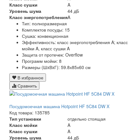
Класс сушки
A
Уровень шума
44 дБ
Класс энергопотребления
A
Тип:
полноразмерная
Комплектов посуды:
15
Сушка:
конвекционная
Эффективность:
класс энергопотребления A; класс
мойки A, класс сушки A
Защита от протечек:
Overflow
Программ мойки:
8
Размеры (ШxВxГ):
59.8х85х60 см
В избранное
Сравнить
Посудомоечная машина Hotpoint HF 5C84 DW X
Код товара: 135785
Тип установки
отдельно стоящая
Класс мойки
A
Класс сушки
A
Уровень шума
44 дБ