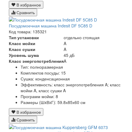
В избранное
Сравнить
Посудомоечная машина Indesit DF 5C85 D
Код товара: 135321
Тип установки
отдельно стоящая
Класс мойки
A
Класс сушки
A
Уровень шума
45 дБ
Класс энергопотребления
A
Тип:
полноразмерная
Комплектов посуды:
15
Сушка:
конденсационная
Эффективность:
класс энергопотребления A; класс
мойки A, класс сушки A
Программ мойки:
8
Размеры (ШxВxГ):
59.8х85х60 см
В избранное
Сравнить