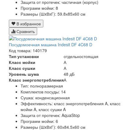
Защита от протечек:
частичная (корпус)
Программ мойки:
8
Размеры (ШxВxГ):
59.8х85х60 см
В избранное
Сравнить
Посудомоечная машина Indesit DF 4C68 D
Код товара: 140179
Тип установки
отдельностоящая
Класс мойки
А
Класс сушки
А
Уровень шума
48 дБ
Класс энергопотребления
А
Тип:
полноразмерная
Комплектов посуды:
14
Сушка:
конденсационная
Эффективность:
класс энергопотребления A, класс
мойки A, класс сушки A
Защита от протечек:
AquaStop
Программ мойки: 6
Размеры (ШxВxГ):
60х84.5х60 см