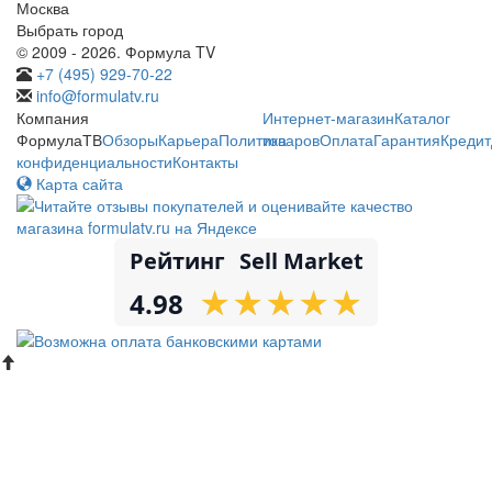
Москва
Выбрать город
© 2009 - 2026. Формула TV
+7 (495) 929-70-22
info@formulatv.ru
Компания
Интернет-магазин
Каталог
ФормулаТВ
Обзоры
Карьера
Политика
товаров
Оплата
Гарантия
Кредит
конфиденциальности
Контакты
Карта сайта
Рейтинг
Sell Market
★
★
★
★
★
★
★
★
★
★
4.98