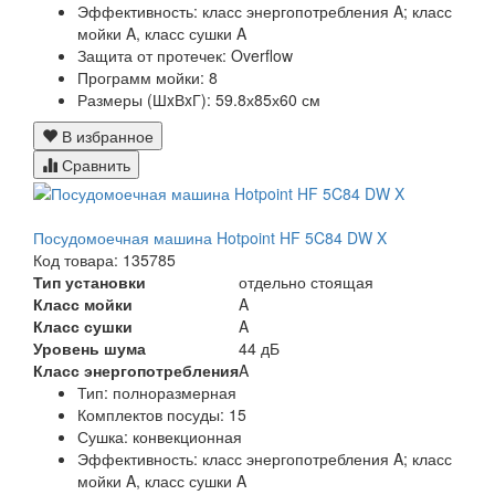
Эффективность:
класс энергопотребления A; класс
мойки A, класс сушки A
Защита от протечек:
Overflow
Программ мойки:
8
Размеры (ШxВxГ):
59.8х85х60 см
В избранное
Сравнить
Посудомоечная машина Hotpoint HF 5C84 DW X
Код товара: 135785
Тип установки
отдельно стоящая
Класс мойки
A
Класс сушки
A
Уровень шума
44 дБ
Класс энергопотребления
A
Тип:
полноразмерная
Комплектов посуды:
15
Сушка:
конвекционная
Эффективность:
класс энергопотребления A; класс
мойки A, класс сушки A