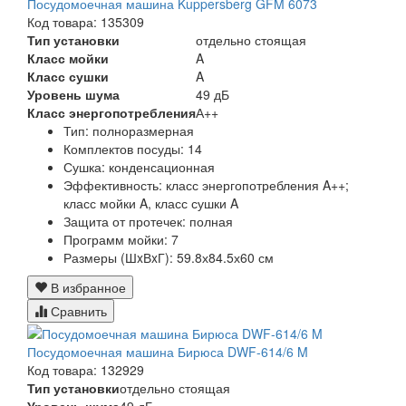
Посудомоечная машина Kuppersberg GFM 6073
Код товара: 135309
Тип установки
отдельно стоящая
Класс мойки
A
Класс сушки
A
Уровень шума
49 дБ
Класс энергопотребления
А++
Тип:
полноразмерная
Комплектов посуды:
14
Сушка:
конденсационная
Эффективность:
класс энергопотребления A++;
класс мойки A, класс сушки A
Защита от протечек:
полная
Программ мойки:
7
Размеры (ШxВxГ):
59.8х84.5х60 см
В избранное
Сравнить
Посудомоечная машина Бирюса DWF-614/6 M
Код товара: 132929
Тип установки
отдельно стоящая
Уровень шума
49 дБ