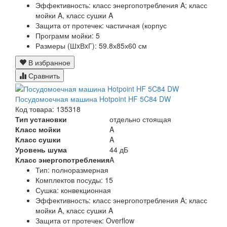
Эффективность:
класс энергопотребления A; класс
мойки A, класс сушки A
Защита от протечек:
частичная (корпус
Программ мойки:
5
Размеры (ШxВxГ):
59.8х85х60 см
В избранное
Сравнить
Посудомоечная машина Hotpoint HF 5C84 DW
Код товара: 135318
Тип установки
отдельно стоящая
Класс мойки
A
Класс сушки
A
Уровень шума
44 дБ
Класс энергопотребления
A
Тип:
полноразмерная
Комплектов посуды:
15
Сушка:
конвекционная
Эффективность:
класс энергопотребления A; класс
мойки A, класс сушки A
Защита от протечек:
Overflow