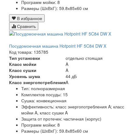
Программ мойки:
8
Размеры (ШxВxГ):
59.8х85х60 см
В избранное
Сравнить
Посудомоечная машина Hotpoint HF 5C84 DW X
Код товара: 135785
Тип установки
отдельно стоящая
Класс мойки
A
Класс сушки
A
Уровень шума
44 дБ
Класс энергопотребления
A
Тип:
полноразмерная
Комплектов посуды:
15
Сушка:
конвекционная
Эффективность:
класс энергопотребления A; класс
мойки A, класс сушки A
Защита от протечек:
частичная (корпус)
Программ мойки:
8
Размеры (ШxВxГ):
59.8х85х60 см