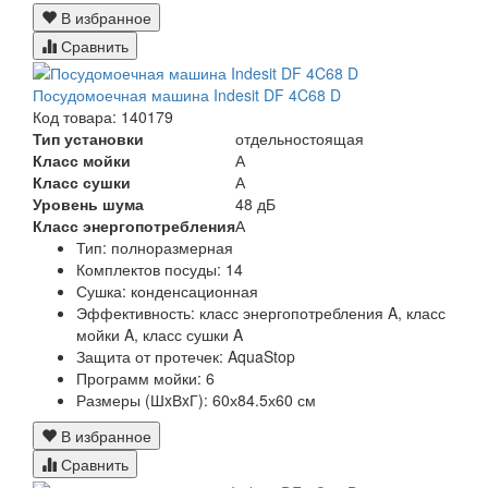
В избранное
Сравнить
Посудомоечная машина Indesit DF 4C68 D
Код товара: 140179
Тип установки
отдельностоящая
Класс мойки
А
Класс сушки
А
Уровень шума
48 дБ
Класс энергопотребления
А
Тип:
полноразмерная
Комплектов посуды:
14
Сушка:
конденсационная
Эффективность:
класс энергопотребления A, класс
мойки A, класс сушки A
Защита от протечек:
AquaStop
Программ мойки: 6
Размеры (ШxВxГ):
60х84.5х60 см
В избранное
Сравнить