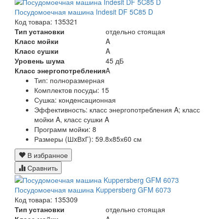
Посудомоечная машина Indesit DF 5C85 D
Код товара: 135321
Тип установки
отдельно стоящая
Класс мойки
A
Класс сушки
A
Уровень шума
45 дБ
Класс энергопотребления
A
Тип:
полноразмерная
Комплектов посуды:
15
Сушка:
конденсационная
Эффективность:
класс энергопотребления A; класс
мойки A, класс сушки A
Программ мойки:
8
Размеры (ШxВxГ):
59.8х85х60 см
В избранное
Сравнить
Посудомоечная машина Kuppersberg GFM 6073
Код товара: 135309
Тип установки
отдельно стоящая
Класс мойки
A