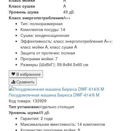
Класс сушки
A
Уровень шума
49 дБ
Класс энергопотребления
А++
Тип:
полноразмерная
Комплектов посуды:
14
Сушка:
конденсационная
Эффективность:
класс энергопотребления A++;
класс мойки A, класс сушки A
Защита от протечек:
полная
Программ мойки:
7
Размеры (ШxВxГ):
59.8х84.5х60 см
В избранное
Сравнить
Посудомоечная машина Бирюса DWF-614/6 M
Код товара: 132929
Тип установки
отдельно стоящая
Уровень шума
49 дБ
Гарантия:
2 года
Максимальная вместимость:
14 комплектов
Количество программ мойки:
8