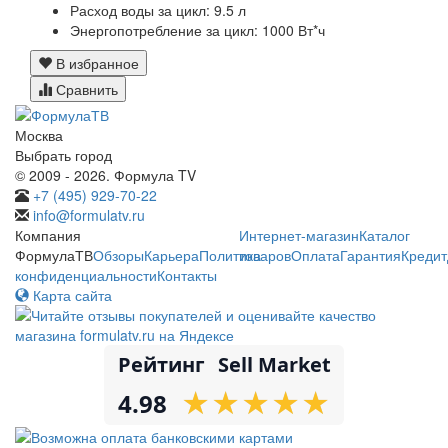
Расход воды за цикл:
9.5 л
Энергопотребление за цикл:
1000 Вт*ч
В избранное
Сравнить
Москва
Выбрать город
© 2009 - 2026. Формула TV
+7 (495) 929-70-22
info@formulatv.ru
Компания
Интернет-магазин
Каталог
ФормулаТВ
Обзоры
Карьера
Политика
товаров
Оплата
Гарантия
Кредит
конфиденциальности
Контакты
Карта сайта
Рейтинг
Sell Market
★
★
★
★
★
★
★
★
★
★
4.98