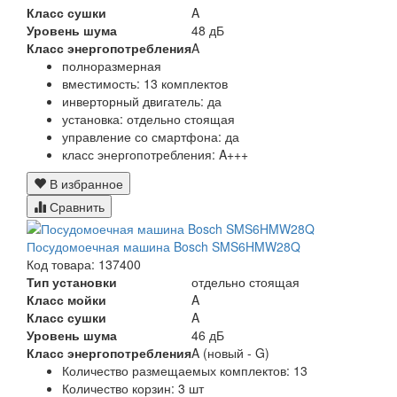
Класс сушки
A
Уровень шума
48 дБ
Класс энергопотребления
A
полноразмерная
вместимость: 13 комплектов
инверторный двигатель: да
установка: отдельно стоящая
управление со смартфона: да
класс энергопотребления: A+++
В избранное
Сравнить
Посудомоечная машина Bosch SMS6HMW28Q
Код товара: 137400
Тип установки
отдельно стоящая
Класс мойки
A
Класс сушки
A
Уровень шума
46 дБ
Класс энергопотребления
A (новый - G)
Количество размещаемых комплектов:
13
Количество корзин:
3 шт