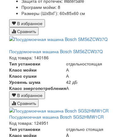
Защита от протечек:
WaterSafe
Программ мойки:
8
Размеры (ШxВxГ):
60х85х60 см
В избранное
Сравнить
Посудомоечная машина Bosch SMS6ZCW37Q
Код товара: 140186
Тип установки
отдельностоящая
Класс мойки
А
Класс сушки
А
Уровень шума
42 дБ
Класс энергопотребления
А
В избранное
Сравнить
Посудомоечная машина Bosch SGS2HMW1CR
Код товара: 124951
Тип установки
отдельно стоящая
Класс мойки
A