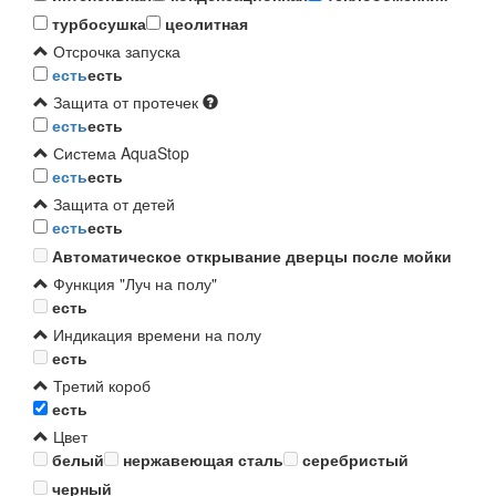
турбосушка
цеолитная
Отсрочка запуска
есть
есть
Защита от протечек
есть
есть
Система AquaStop
есть
есть
Защита от детей
есть
есть
Автоматическое открывание дверцы после мойки
Функция "Луч на полу"
есть
Индикация времени на полу
есть
Третий короб
есть
Цвет
белый
нержавеющая сталь
серебристый
черный