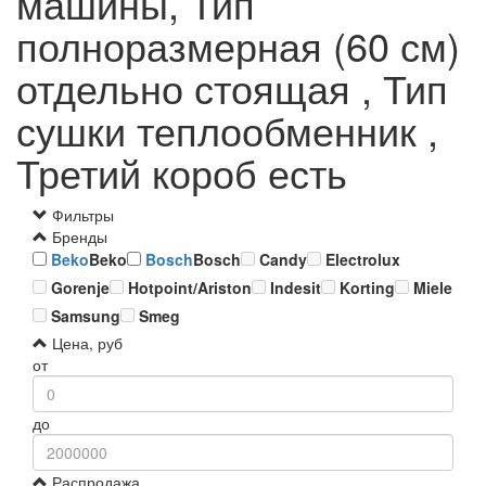
машины, Тип
полноразмерная (60 см)
отдельно стоящая , Тип
сушки теплообменник ,
Третий короб есть
Фильтры
Бренды
Beko
Beko
Bosch
Bosch
Candy
Electrolux
Gorenje
Hotpoint/Ariston
Indesit
Korting
Miele
Samsung
Smeg
Цена, руб
от
до
Распродажа