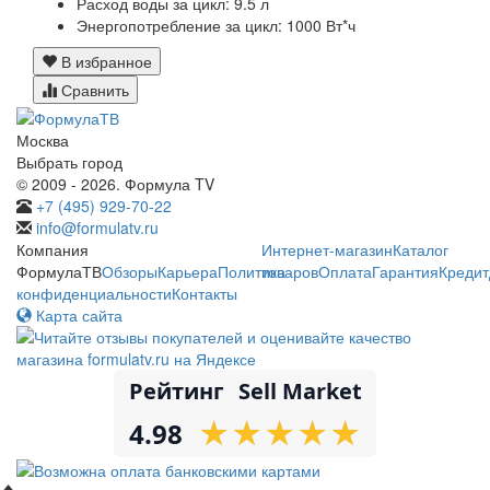
Расход воды за цикл:
9.5 л
Энергопотребление за цикл:
1000 Вт*ч
В избранное
Сравнить
Москва
Выбрать город
© 2009 - 2026. Формула TV
+7 (495) 929-70-22
info@formulatv.ru
Компания
Интернет-магазин
Каталог
ФормулаТВ
Обзоры
Карьера
Политика
товаров
Оплата
Гарантия
Кредит
конфиденциальности
Контакты
Карта сайта
Рейтинг
Sell Market
★
★
★
★
★
★
★
★
★
★
4.98