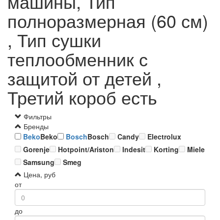
машины, Тип
полноразмерная (60 см)
, Тип сушки
теплообменник с
защитой от детей ,
Третий короб есть
Фильтры
Бренды
Beko
Beko
Bosch
Bosch
Candy
Electrolux
Gorenje
Hotpoint/Ariston
Indesit
Korting
Miele
Samsung
Smeg
Цена, руб
от
до