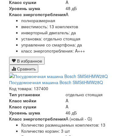
Класс сушки
A
Уровень шума
48 дБ
Класс энергопотребления
A
полноразмерная
вместимость: 13 комплектов
инверторный двигатель: да
установка: отдельно стоящая
управление со смартфона: да
класс энергопотребления: A+++
В избранное
Сравнить
Посудомоечная машина Bosch SMS6HMW28Q
Код товара: 137400
Тип установки
отдельно стоящая
Класс мойки
A
Класс сушки
A
Уровень шума
46 дБ
Класс энергопотребления
A (новый - G)
Количество размещаемых комплектов:
13
Количество корзин:
3 шт