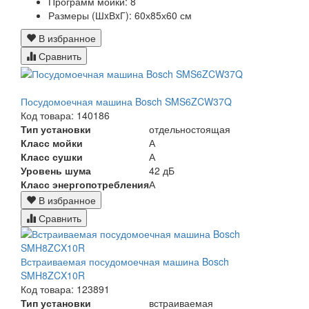
Программ мойки:
8
Размеры (ШxВxГ):
60х85х60 см
В избранное
Сравнить
Посудомоечная машина Bosch SMS6ZCW37Q
Код товара: 140186
Тип установки
отдельностоящая
Класс мойки
А
Класс сушки
А
Уровень шума
42 дБ
Класс энергопотребления
А
В избранное
Сравнить
Встраиваемая посудомоечная машина Bosch
SMH8ZCX10R
Код товара: 123891
Тип установки
встраиваемая