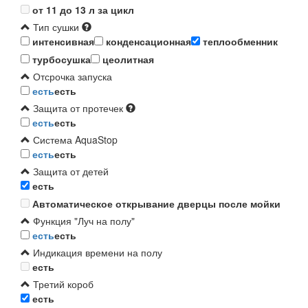
от 11 до 13 л за цикл
Тип сушки
интенсивная
конденсационная
теплообменник
турбосушка
цеолитная
Отсрочка запуска
есть
есть
Защита от протечек
есть
есть
Система AquaStop
есть
есть
Защита от детей
есть
Автоматическое открывание дверцы после мойки
Функция "Луч на полу"
есть
есть
Индикация времени на полу
есть
Третий короб
есть