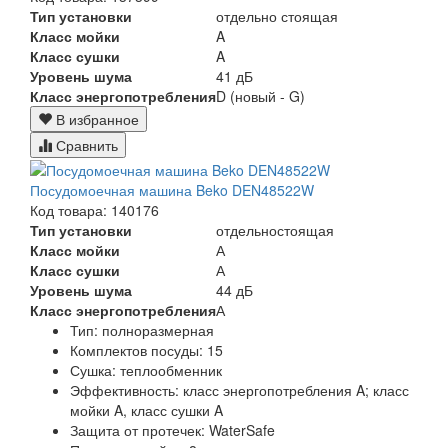
Тип установки
отдельно стоящая
Класс мойки
A
Класс сушки
A
Уровень шума
41 дБ
Класс энергопотребления
D (новый - G)
В избранное
Сравнить
Посудомоечная машина Beko DEN48522W
Код товара: 140176
Тип установки
отдельностоящая
Класс мойки
А
Класс сушки
А
Уровень шума
44 дБ
Класс энергопотребления
А
Тип:
полноразмерная
Комплектов посуды:
15
Сушка:
теплообменник
Эффективность:
класс энергопотребления A; класс
мойки A, класс сушки A
Защита от протечек:
WaterSafe