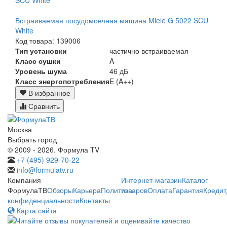
Встраиваемая посудомоечная машина Miele G 5022 SCU
White
Код товара: 139006
Тип установки
частично встраиваемая
Класс сушки
A
Уровень шума
46 дБ
Класс энергопотребления
E (A++)
В избранное
Сравнить
Москва
Выбрать город
© 2009 - 2026. Формула TV
+7 (495) 929-70-22
info@formulatv.ru
Компания
Интернет-магазин
Каталог
ФормулаТВ
Обзоры
Карьера
Политика
товаров
Оплата
Гарантия
Кредит
конфиденциальности
Контакты
Карта сайта