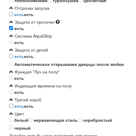
теплообменник
турбосушка
цеолитная
Отсрочка запуска
есть
есть
Защита от протечек
есть
Система AquaStop
есть
Защита от детей
есть
есть
Автоматическое открывание дверцы после мойки
Функция "Луч на полу"
есть
Индикация времени на полу
есть
Третий короб
есть
есть
Цвет
белый
нержавеющая сталь
серебристый
черный
Задайте хотя бы один параметр для поиска