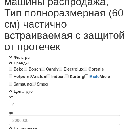
машины распродажа,
Тип полноразмерная (60
см) частично
встраиваемая с защитой
от протечек
Фильтры
Бренды
Beko
Bosch
Candy
Electrolux
Gorenje
Hotpoint/Ariston
Indesit
Korting
Miele
Miele
Samsung
Smeg
Цена, руб
от
до
Распродажа