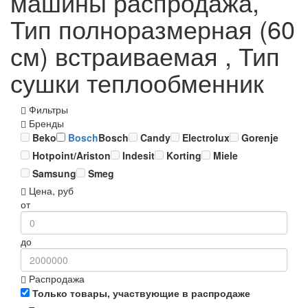
машины распродажа,
Тип полноразмерная (60
см) встраиваемая , Тип
сушки теплообменник
Фильтры
Бренды
Beko
Bosch
Bosch
Candy
Electrolux
Gorenje
Hotpoint/Ariston
Indesit
Korting
Miele
Samsung
Smeg
Цена, руб
от
до
Распродажа
Только товары, участвующие в распродаже