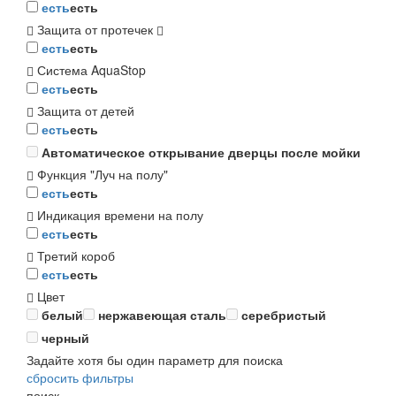
есть
есть
Защита от протечек
есть
есть
Система AquaStop
есть
есть
Защита от детей
есть
есть
Автоматическое открывание дверцы после мойки
Функция "Луч на полу"
есть
есть
Индикация времени на полу
есть
есть
Третий короб
есть
есть
Цвет
белый
нержавеющая сталь
серебристый
черный
Задайте хотя бы один параметр для поиска
сбросить фильтры
поиск