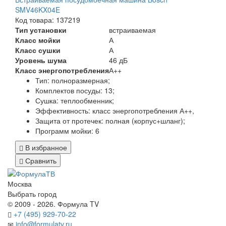
SMV46KX04E
Код товара: 137219
Тип установки
встраиваемая
Класс мойки
А
Класс сушки
А
Уровень шума
46 дБ
Класс энергопотребления
А++
Тип:
полноразмерная;
Комплектов посуды:
13;
Сушка: теплообменник
;
Эффективность:
класс энергопотребления А++,
Защита от протечек:
полная (корпус+шланг)
;
Программ мойки:
6
В избранное
Сравнить
Москва
Выбрать город
© 2009 - 2026. Формула TV
+7 (495) 929-70-22
info@formulatv.ru