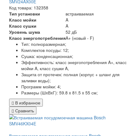
SMV24AX00E
Код товара: 132358
Тип установки
встраиваемая
Класс мойки
A
Класс сушки
A
Уровень шума
52 дБ
Класс энергопотребления
A+ (новый - F)
Тип:
полноразмерная;
Комплектов посуды:
12;
Сушка:
конденсационная;
Эффективность:
класс энергопотребления A+, класс
мойки A, класс сушки A,
Защита от протечек:
полная (корпус + шланг для
заливки воды);
Программ мойки:
4;
Размеры (ШxВxГ):
59.8 x 81.5 x 55 см;
В избранное
Сравнить
Встраиваемая посудомоечная машина Bosch