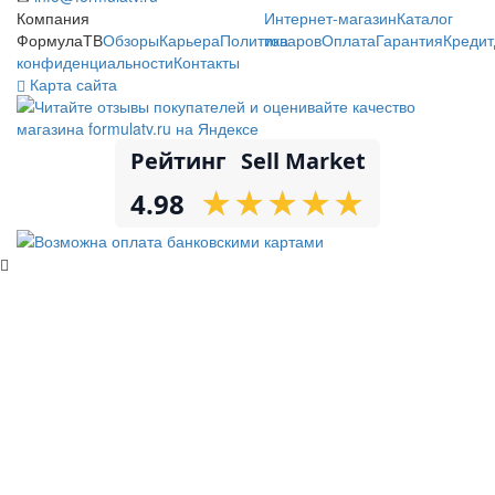
Компания
Интернет-магазин
Каталог
ФормулаТВ
Обзоры
Карьера
Политика
товаров
Оплата
Гарантия
Кредит
конфиденциальности
Контакты
Карта сайта
Рейтинг
Sell Market
★
★
★
★
★
★
★
★
★
★
4.98