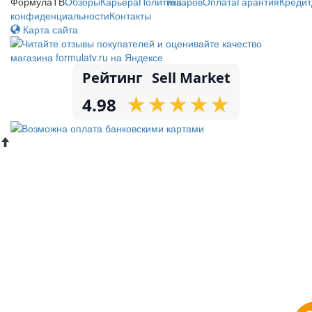
ФормулаТВ
Обзоры
Карьера
Политика
товаров
Оплата
Гарантия
Кредит
конфиденциальности
Контакты
Карта сайта
Рейтинг
Sell Market
★
★
★
★
★
★
★
★
★
★
4.98