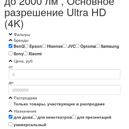
до 2000 лм , Основное
разрешение Ultra HD
(4K)
Фильтры
Бренды
BenQ
Epson
Hisense
JVC
Optoma
Samsung
Sony
Xiaomi
Цена, руб
от
до
Распродажа
Только товары, участвующие в распродаже
Назначение
для дома
для кинотеатров
для презентаций
универсальный