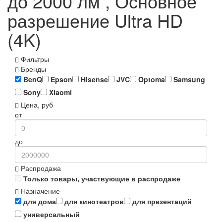
до 2000 лм , Основное
разрешение Ultra HD
(4K)
Фильтры
Бренды
BenQ
Epson
Hisense
JVC
Optoma
Samsung
Sony
Xiaomi
Цена, руб
от
до
Распродажа
Только товары, участвующие в распродаже
Назначение
для дома
для кинотеатров
для презентаций
универсальный