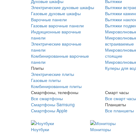
Духовые шкафы
Вытяжки
Электрические духовые шкафы
Вытяжки встра
Газовые духовые шкафы
Вытяжки ками
Варочные панели
Вытяжки накло
Газовые варочные панели
Вытяжки подве
Индукционные варочные
Микроволновые
панели
Микроволновые
Электрические варочные
встраиваемые
панели
Микроволновые
Комбинированные варочные
стоящие
панели
Микроволновые
Плиты
Кулеры для во
Электрические плиты
Газовые плиты
Комбинированные плиты
Смартфоны, телефоны
Смарт часы
Все смартфоны
Все смарт час
Смартфоны Samsung
Планшеты
Смартфоны Apple
Все планшеты
Ноутбуки
Мониторы