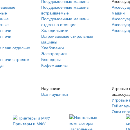
Посудомоечные машины
Аксессуа
еваемые
Посудомоечные машины
Аксессуа
нные
встраиваемые
машин
нные
Посудомоечные машины
Аксессуа
сные
отдельно стоящие
Аксессуа
 печи
Холодильники
Аксессуа
 печи
Встраиваемые стиральные
машины
 печи отдельно
Хлебопечки
Электрогрили
 печи с грилем
Блендеры
ды
Кофемашины
Наушники
Игровые 
ы
Все наушники
аксессуа
Игровые 
Геймпад
Очки вир
Принтеры и МФУ
Настольные
О