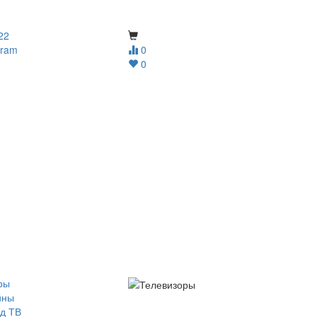
22
gram
0
0
ры
йны
д ТВ