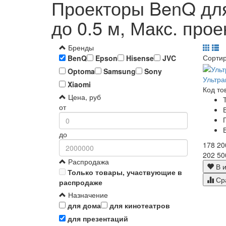
Проекторы BenQ для
до 0.5 м, Макс. про
Бренды
Сорти
BenQ
Epson
Hisense
JVC
Optoma
Samsung
Sony
Ультр
Xiaomi
Код то
Цена, руб
от
до
178 20
202 50
Распродажа
В и
Только товары, участвующие в
Ср
распродаже
Назначение
для дома
для кинотеатров
для презентаций