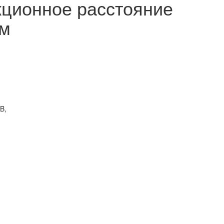
кционное расстояние
 м
B,