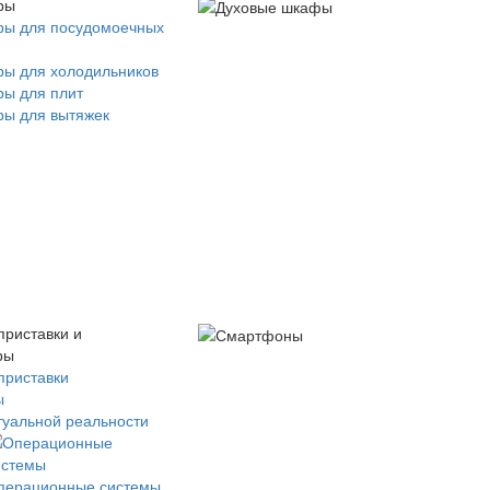
ры
ры для посудомоечных
ры для холодильников
ры для плит
ры для вытяжек
приставки и
ры
приставки
ы
туальной реальности
перационные системы