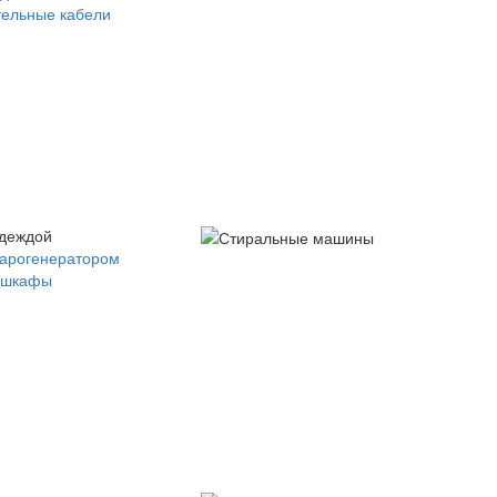
ельные кабели
одеждой
парогенератором
 шкафы