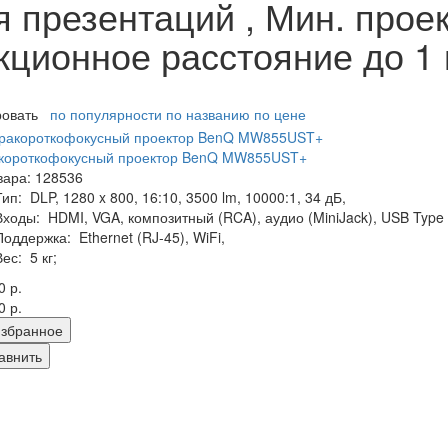
 презентаций , Мин. прое
екционное расстояние до 1
ровать
по популярности
по названию
по цене
акороткофокусный проектор BenQ MW855UST+
вара: 128536
Тип:
DLP, 1280 x 800, 16:10, 3500 lm, 10000:1, 34 дБ,
Входы:
HDMI, VGA, композитный (RCA), аудио (MiniJack), USB Type 
Поддержка:
Ethernet (RJ-45), WiFi,
Вес:
5 кг;
0 р.
0 р.
збранное
авнить