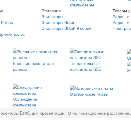
компьютеры
ка
Эпиляция
Товары д
Эпиляторы
Радио- и
Philips
Эпиляторы Braun
Радио- и
Эпиляторы Braun 9 серии
Подогрев
трижки волос
О
Внешние накопители
Твердотельные
данных
накопители SSD
Ж
Материнские платы
Охлаждение
компьютера
роекторы BenQ для презентаций , Мин. проекционное расстояние д