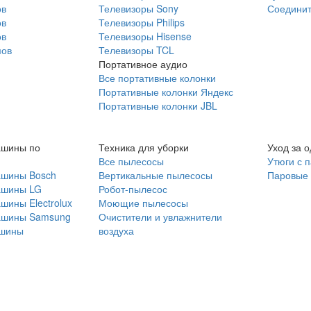
ов
Телевизоры Sony
Соединит
ов
Телевизоры Philips
ов
Телевизоры Hisense
мов
Телевизоры TCL
Портативное аудио
Все портативные колонки
Портативные колонки Яндекс
Портативные колонки JBL
ашины по
Техника для уборки
Уход за 
Все пылесосы
Утюги с 
ашины Bosch
Вертикальные пылесосы
Паровые
ашины LG
Робот-пылесос
шины Electrolux
Моющие пылесосы
ашины Samsung
Очистители и увлажнители
шины
воздуха