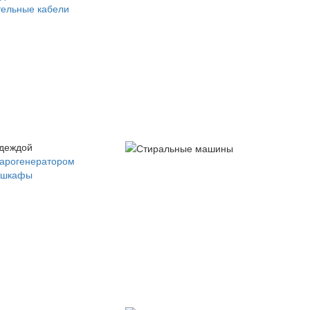
ельные кабели
одеждой
парогенератором
 шкафы