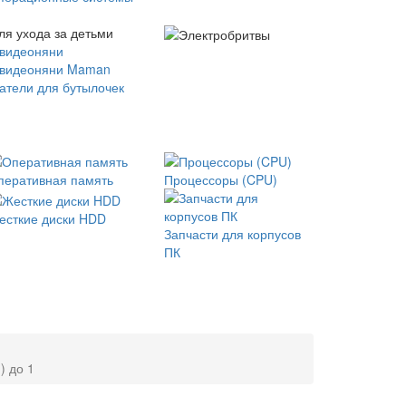
ля ухода за детьми
 видеоняни
 видеоняни Maman
атели для бутылочек
перативная память
Процессоры (CPU)
есткие диски HDD
Запчасти для корпусов
ПК
) до 1