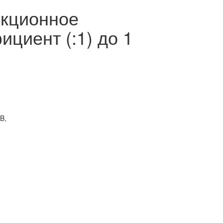
екционное
циент (:1) до 1
B,