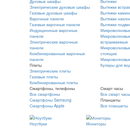
Духовые шкафы
Вытяжки
Электрические духовые шкафы
Вытяжки встра
Газовые духовые шкафы
Вытяжки ками
Варочные панели
Вытяжки накло
Газовые варочные панели
Вытяжки подве
Индукционные варочные
Микроволновые
панели
Микроволновые
Электрические варочные
встраиваемые
панели
Микроволновые
Комбинированные варочные
стоящие
панели
Микроволновые
Плиты
Кулеры для во
Электрические плиты
Газовые плиты
Комбинированные плиты
Смартфоны, телефоны
Смарт часы
Все смартфоны
Все смарт час
Смартфоны Samsung
Планшеты
Смартфоны Apple
Все планшеты
Ноутбуки
Мониторы