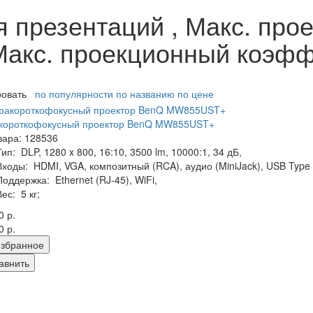
 презентаций , Макс. про
Макс. проекционный коэффи
ровать
по популярности
по названию
по цене
акороткофокусный проектор BenQ MW855UST+
вара: 128536
Тип:
DLP, 1280 x 800, 16:10, 3500 lm, 10000:1, 34 дБ,
Входы:
HDMI, VGA, композитный (RCA), аудио (MiniJack), USB Type 
Поддержка:
Ethernet (RJ-45), WiFi,
Вес:
5 кг;
0 р.
0 р.
збранное
авнить