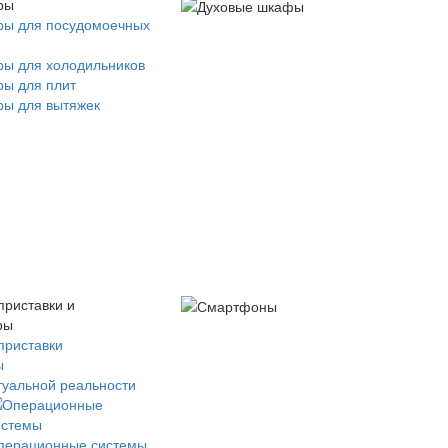
ры
ры для посудомоечных
ры для холодильников
ры для плит
ры для вытяжек
приставки и
ры
приставки
ы
туальной реальности
перационные системы