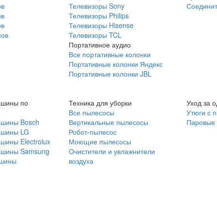
ов
Телевизоры Sony
Соединит
ов
Телевизоры Philips
ов
Телевизоры Hisense
мов
Телевизоры TCL
Портативное аудио
Все портативные колонки
Портативные колонки Яндекс
Портативные колонки JBL
ашины по
Техника для уборки
Уход за 
Все пылесосы
Утюги с 
ашины Bosch
Вертикальные пылесосы
Паровые
ашины LG
Робот-пылесос
шины Electrolux
Моющие пылесосы
ашины Samsung
Очистители и увлажнители
шины
воздуха