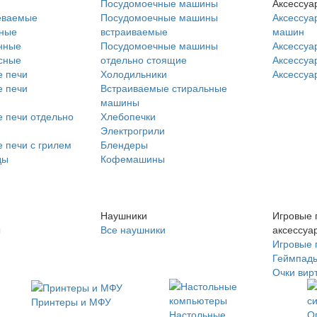
Посудомоечные машины
Аксессуа
еваемые
Посудомоечные машины
Аксессуа
нные
встраиваемые
машин
нные
Посудомоечные машины
Аксессуа
сные
отдельно стоящие
Аксессуа
 печи
Холодильники
Аксессуа
 печи
Встраиваемые стиральные
машины
 печи отдельно
Хлебопечки
Электрогрили
 печи с грилем
Блендеры
ды
Кофемашины
Наушники
Игровые 
ы
Все наушники
аксессуа
Игровые 
Геймпад
Очки вир
Принтеры и МФУ
Настольные
О