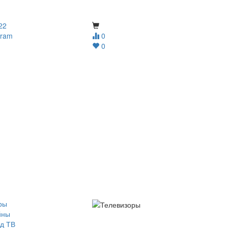
22
gram
0
0
ры
йны
д ТВ