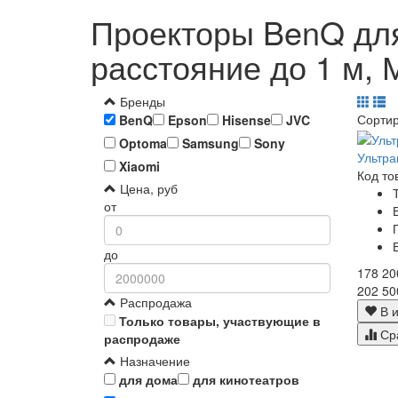
Проекторы BenQ для
расстояние до 1 м, 
Бренды
Сорти
BenQ
Epson
Hisense
JVC
Optoma
Samsung
Sony
Ультр
Xiaomi
Код то
Цена, руб
от
до
178 20
202 50
Распродажа
В и
Только товары, участвующие в
Ср
распродаже
Назначение
для дома
для кинотеатров