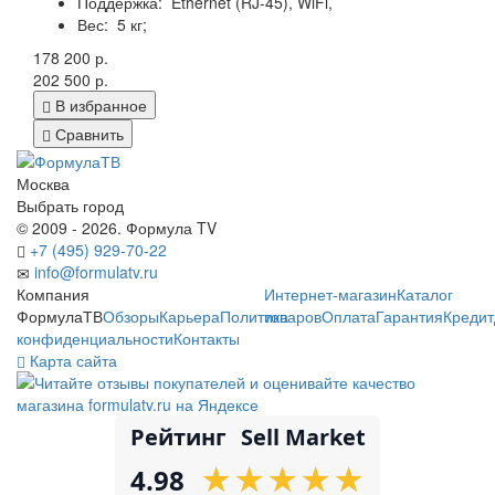
Поддержка:
Ethernet (RJ-45), WiFi,
Вес:
5 кг;
178 200 р.
202 500 р.
В избранное
Сравнить
Москва
Выбрать город
© 2009 - 2026. Формула TV
+7 (495) 929-70-22
info@formulatv.ru
Компания
Интернет-магазин
Каталог
ФормулаТВ
Обзоры
Карьера
Политика
товаров
Оплата
Гарантия
Кредит
конфиденциальности
Контакты
Карта сайта
Рейтинг
Sell Market
★
★
★
★
★
★
★
★
★
★
4.98