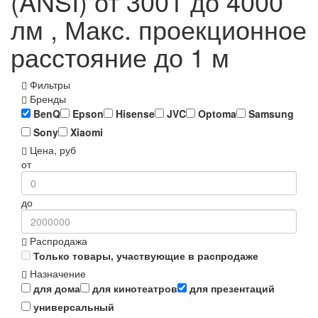
(ANSI) от 3001 до 4000
лм , Макс. проекционное
расстояние до 1 м
Фильтры
Бренды
BenQ
Epson
Hisense
JVC
Optoma
Samsung
Sony
Xiaomi
Цена, руб
от
до
Распродажа
Только товары, участвующие в распродаже
Назначение
для дома
для кинотеатров
для презентаций
универсальный