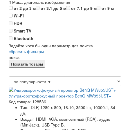
Макс. диагональ изображения
от 2 до 3 м
от 3.1 до 5 м
от 7.1 до 9 м
от 9 м
Wi-Fi
HDR
Smart TV
Bluetooth
Задайте хотя бы один параметр для поиска
сбросить фильтры
поиск
Ультракороткофокусный проектор BenQ MW855UST+
Код товара: 128536
Тип:
DLP, 1280 x 800, 16:10, 3500 lm, 10000:1, 34
дБ,
Входы:
HDMI, VGA, композитный (RCA), аудио
(MiniJack), USB Type B,