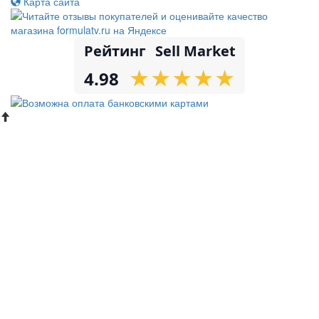
Карта сайта
Рейтинг
Sell Market
★
★
★
★
★
★
★
★
★
★
4.98