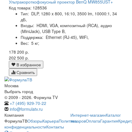
Ультракороткофокусный проектор BenQ MW855UST+
Код товара: 128536
Тип:
DLP, 1280 x 800, 16:10, 3500 lm, 10000:1, 34
дБ,
Входы:
HDMI, VGA, композитный (RCA), аудио
(MiniJack), USB Type B,
Поддержка:
Ethernet (RJ-45), WiFi,
Вес:
5 кг;
178 200 р.
202 500 р.
В избранное
Сравнить
Москва
Выбрать город
© 2009 - 2026. Формула TV
+7 (495) 929-70-22
info@formulatv.ru
Компания
Интернет-магазин
Каталог
ФормулаТВ
Обзоры
Карьера
Политика
товаров
Оплата
Гарантия
Кредит
конфиденциальности
Контакты