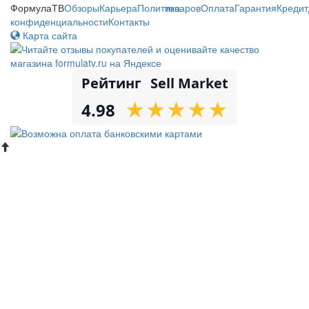
ФормулаТВ
Обзоры
Карьера
Политика
товаров
Оплата
Гарантия
Кредит
конфиденциальности
Контакты
Карта сайта
Рейтинг
Sell Market
★
★
★
★
★
★
★
★
★
★
4.98