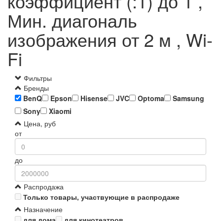
коэффициент (:1) до 1 ,
Мин. диагональ
изображения от 2 м , Wi-
Fi
Фильтры
Бренды
BenQ
Epson
Hisense
JVC
Optoma
Samsung
Sony
Xiaomi
Цена, руб
от
до
Распродажа
Только товары, участвующие в распродаже
Назначение
для дома
для кинотеатров