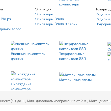
компьютеры
ка
Эпиляция
Товары д
Эпиляторы
Радио- и
Philips
Эпиляторы Braun
Радио- и
Эпиляторы Braun 9 серии
Подогрев
трижки волос
О
Внешние накопители
Твердотельные
данных
накопители SSD
Ж
Материнские платы
Охлаждение
компьютера
нт (:1) до 1 , Мин. диагональ изображения от 2 м , Макс. диагон