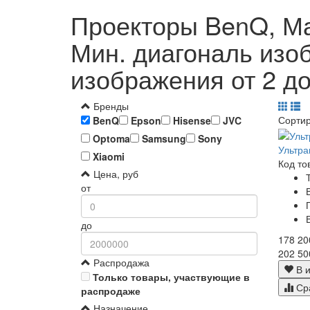
Проекторы BenQ, Ма
Мин. диагональ изоб
изображения от 2 до
Бренды
Сорти
BenQ
Epson
Hisense
JVC
Optoma
Samsung
Sony
Ультр
Xiaomi
Код то
Цена, руб
от
до
178 20
202 50
Распродажа
В и
Только товары, участвующие в
Ср
распродаже
Назначение