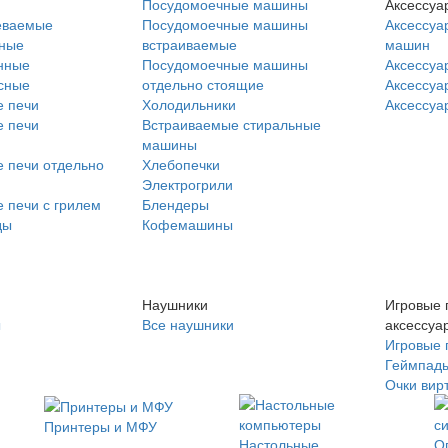
Посудомоечные машины
Аксессуа
еваемые
Посудомоечные машины
Аксессуа
нные
встраиваемые
машин
нные
Посудомоечные машины
Аксессуа
сные
отдельно стоящие
Аксессуа
 печи
Холодильники
Аксессуа
 печи
Встраиваемые стиральные
машины
 печи отдельно
Хлебопечки
Электрогрили
 печи с грилем
Блендеры
ды
Кофемашины
Наушники
Игровые 
ы
Все наушники
аксессуа
Игровые 
Геймпад
Очки вир
Принтеры и МФУ
Настольные
О