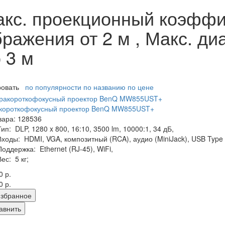
кс. проекционный коэффици
ражения от 2 м , Макс. ди
 3 м
ровать
по популярности
по названию
по цене
акороткофокусный проектор BenQ MW855UST+
вара: 128536
Тип:
DLP, 1280 x 800, 16:10, 3500 lm, 10000:1, 34 дБ,
Входы:
HDMI, VGA, композитный (RCA), аудио (MiniJack), USB Type 
Поддержка:
Ethernet (RJ-45), WiFi,
Вес:
5 кг;
0 р.
0 р.
збранное
авнить