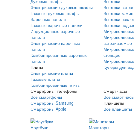
Духовые шкафы
Вытяжки
Электрические духовые шкафы
Вытяжки встра
Газовые духовые шкафы
Вытяжки ками
Варочные панели
Вытяжки накло
Газовые варочные панели
Вытяжки подве
Индукционные варочные
Микроволновые
панели
Микроволновые
Электрические варочные
встраиваемые
панели
Микроволновые
Комбинированные варочные
стоящие
панели
Микроволновые
Плиты
Кулеры для во
Электрические плиты
Газовые плиты
Комбинированные плиты
Смартфоны, телефоны
Смарт часы
Все смартфоны
Все смарт час
Смартфоны Samsung
Планшеты
Смартфоны Apple
Все планшеты
Ноутбуки
Мониторы