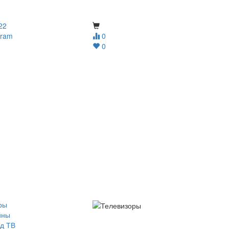
22
gram
0
0
ры
йны
д ТВ