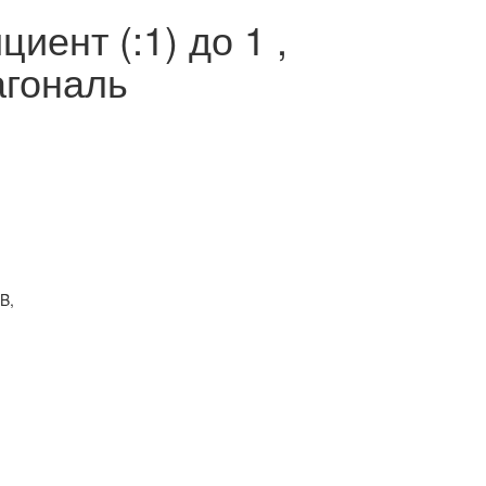
ент (:1) до 1 ,
агональ
B,