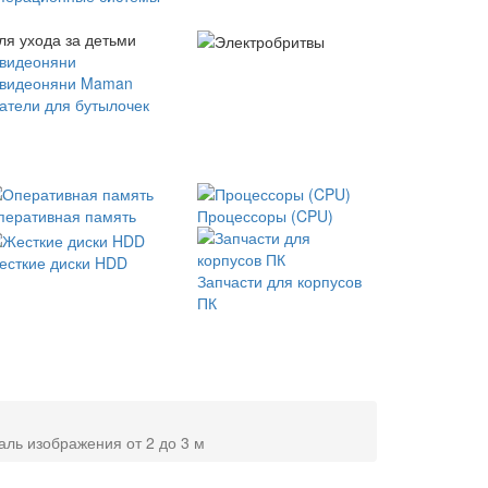
ля ухода за детьми
 видеоняни
 видеоняни Maman
атели для бутылочек
перативная память
Процессоры (CPU)
есткие диски HDD
Запчасти для корпусов
ПК
аль изображения от 2 до 3 м