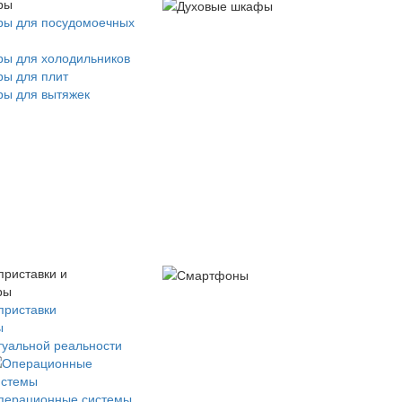
ры
ры для посудомоечных
ры для холодильников
ры для плит
ры для вытяжек
приставки и
ры
приставки
ы
туальной реальности
перационные системы