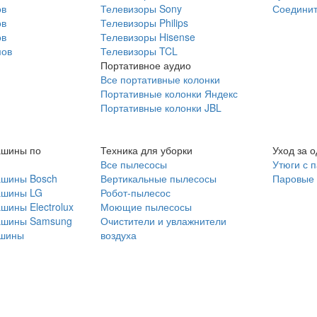
ов
Телевизоры Sony
Соединит
ов
Телевизоры Philips
ов
Телевизоры Hisense
мов
Телевизоры TCL
Портативное аудио
Все портативные колонки
Портативные колонки Яндекс
Портативные колонки JBL
ашины по
Техника для уборки
Уход за 
Все пылесосы
Утюги с 
ашины Bosch
Вертикальные пылесосы
Паровые
ашины LG
Робот-пылесос
шины Electrolux
Моющие пылесосы
ашины Samsung
Очистители и увлажнители
шины
воздуха