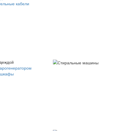
ельные кабели
одеждой
парогенератором
 шкафы