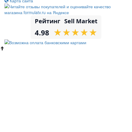
Карта сайта
Рейтинг
Sell Market
★
★
★
★
★
★
★
★
★
★
4.98