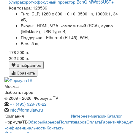
Ультракороткофокусный проектор BenQ MW855UST+
Код товара: 128536
Тип:
DLP, 1280 x 800, 16:10, 3500 lm, 10000:1, 34
дБ,
Входы:
HDMI, VGA, композитный (RCA), аудио
(MiniJack), USB Type B,
Поддержка:
Ethernet (RJ-45), WiFi,
Вес:
5 кг;
178 200 р.
202 500 р.
В избранное
Сравнить
Москва
Выбрать город
© 2009 - 2026. Формула TV
+7 (495) 929-70-22
info@formulatv.ru
Компания
Интернет-магазин
Каталог
ФормулаТВ
Обзоры
Карьера
Политика
товаров
Оплата
Гарантия
Кредит
конфиденциальности
Контакты