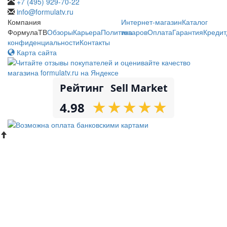
+7 (495) 929-70-22
info@formulatv.ru
Компания
Интернет-магазин
Каталог
ФормулаТВ
Обзоры
Карьера
Политика
товаров
Оплата
Гарантия
Кредит
конфиденциальности
Контакты
Карта сайта
Рейтинг
Sell Market
★
★
★
★
★
★
★
★
★
★
4.98