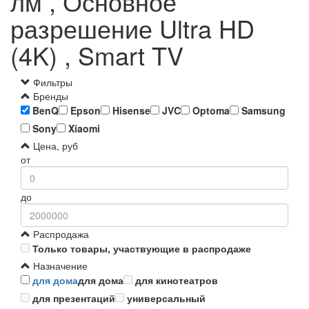
лм , Основное
разрешение Ultra HD
(4K) , Smart TV
Фильтры
Бренды
BenQ
Epson
Hisense
JVC
Optoma
Samsung
Sony
Xiaomi
Цена, руб
от
до
Распродажа
Только товары, участвующие в распродаже
Назначение
для дома
для дома
для кинотеатров
для презентаций
универсальный