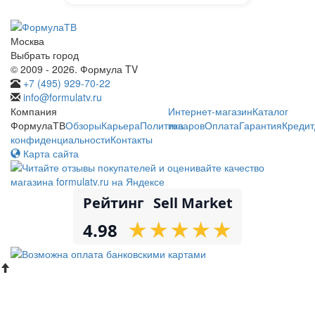
Москва
Выбрать город
© 2009 - 2026. Формула TV
+7 (495) 929-70-22
info@formulatv.ru
Компания
Интернет-магазин
Каталог
ФормулаТВ
Обзоры
Карьера
Политика
товаров
Оплата
Гарантия
Кредит
конфиденциальности
Контакты
Карта сайта
Рейтинг
Sell Market
★
★
★
★
★
★
★
★
★
★
4.98