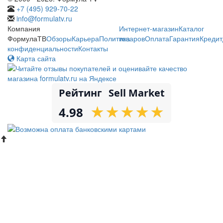
+7 (495) 929-70-22
info@formulatv.ru
Компания
Интернет-магазин
Каталог
ФормулаТВ
Обзоры
Карьера
Политика
товаров
Оплата
Гарантия
Кредит
конфиденциальности
Контакты
Карта сайта
Рейтинг
Sell Market
★
★
★
★
★
★
★
★
★
★
4.98