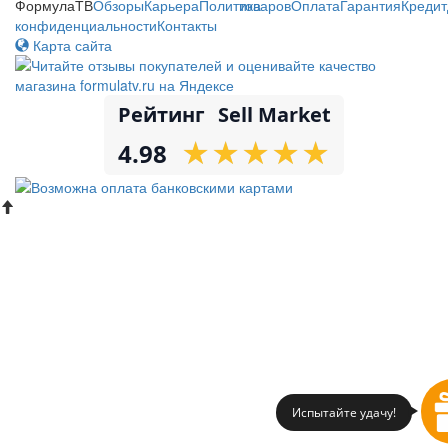
ФормулаТВ
Обзоры
Карьера
Политика
товаров
Оплата
Гарантия
Кредит
конфиденциальности
Контакты
Карта сайта
Рейтинг
Sell Market
★
★
★
★
★
★
★
★
★
★
4.98
Испытайте удачу!